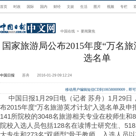
首页
时政
国际
国内
财经
文娱
生活
图片
视频
专栏
中国在线
>
要闻聚焦
国家旅游局公布2015年度“万名
选名单
中国日报
苏舟
2016-01-29 09:12:24
移动用户编辑短信CD到106580009009
中国日报1月29日电（记者 苏舟）1月29
布2015年度“万名旅游英才计划”入选名单及
141所院校的3048名旅游相关专业在校师生和
院校入选人员包括128名在读博士研究生、518
大专生和273名“双师型”骨干教师。入选人员