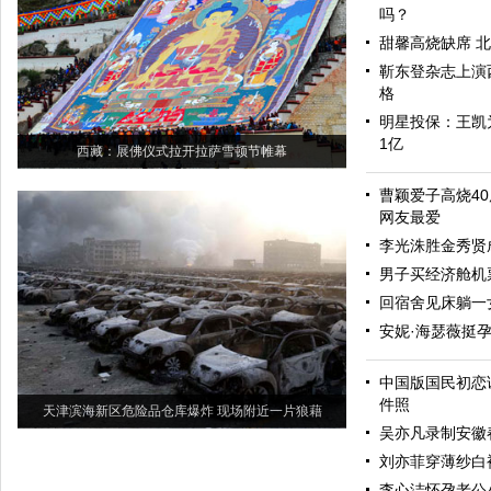
吗？
甜馨高烧缺席 
靳东登杂志上演
格
明星投保：王凯为
1亿
西藏：展佛仪式拉开拉萨雪顿节帷幕
曹颖爱子高烧40
网友最爱
李光洙胜金秀贤
男子买经济舱机
回宿舍见床躺一
安妮·海瑟薇挺孕
中国版国民初恋
件照
天津滨海新区危险品仓库爆炸 现场附近一片狼藉
吴亦凡录制安徽
刘亦菲穿薄纱白裙
李心洁怀孕老公