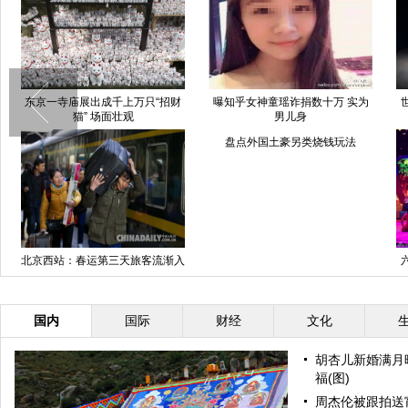
世
一丰田3车轮被卸 车身贴"车主赖
美女寒冬穿比基尼扮“金猴” 约农民
账不还"横幅
工看电影
典
女子辞外企工作为女儿做早餐 一
南航为急病旅客返航 出动升降车
年220份不重样
接旅客下机
国内
国际
财经
文化
胡杏儿新婚满月
福(图)
周杰伦被跟拍送