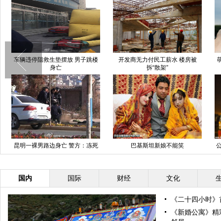
车辆违停阻救生垫摆放 男子跳楼
开发商无力付民工薪水 楼房被
身亡
拆“散架”
昆明一裸男路边身亡 警方：冻死
巴基斯坦新娘不能笑
公
的
国内
国际
财经
文化
《二十四小时》首
《新婚公寓》精