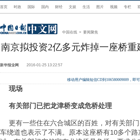
首页
时政
国际
国内
财经
文娱
生活
图片
视频
专栏
中国在线
>
要闻聚焦
南京拟投资2亿多元炸掉一座桥重建
新华报业网
2016-01-25 13:22:57
移动用户编辑短信CD到106580009009
现场
有关部门已把龙津桥变成危桥处理
更有一些住在六合城区的百姓，对有关部门
车绕道也表示了不满。原本这座桥有10多个路