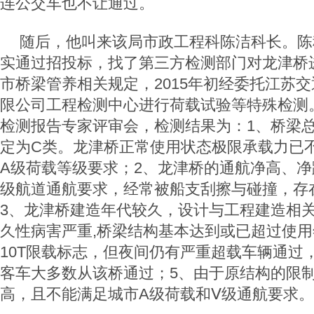
连公交车也不让通过。
随后，他叫来该局市政工程科陈洁科长。陈
实通过招投标，找了第三方检测部门对龙津桥
市桥梁管养相关规定，2015年初经委托江苏
限公司工程检测中心进行荷载试验等特殊检测
检测报告专家评审会，检测结果为：1、桥梁
定为C类。龙津桥正常使用状态极限承载力已
A级荷载等级要求；2、龙津桥的通航净高、净
级航道通航要求，经常被船支刮擦与碰撞，存
3、龙津桥建造年代较久，设计与工程建造相
久性病害严重,桥梁结构基本达到或已超过使用
10T限载标志，但夜间仍有严重超载车辆通过
客车大多数从该桥通过；5、由于原结构的限
高，且不能满足城市A级荷载和Ⅴ级通航要求。