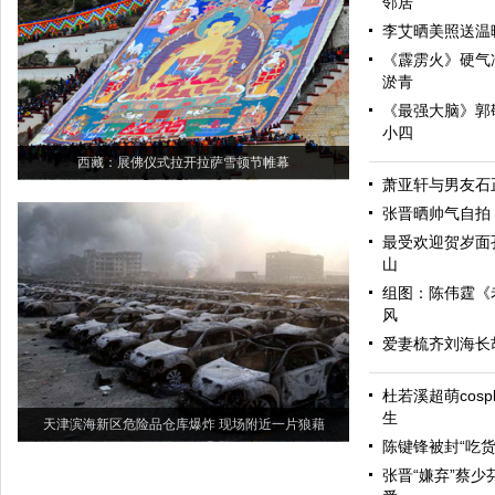
邻居
李艾晒美照送温
《霹雳火》硬气
淤青
《最强大脑》郭
小四
西藏：展佛仪式拉开拉萨雪顿节帷幕
萧亚轩与男友石
张晋晒帅气自拍
最受欢迎贺岁面孔
山
组图：陈伟霆《
风
爱妻梳齐刘海长
杜若溪超萌cos
生
天津滨海新区危险品仓库爆炸 现场附近一片狼藉
陈键锋被封“吃货
张晋“嫌弃”蔡少