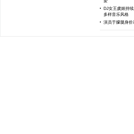
爱
DJ女王虞姬持
多样音乐风格
演员于朦胧身价