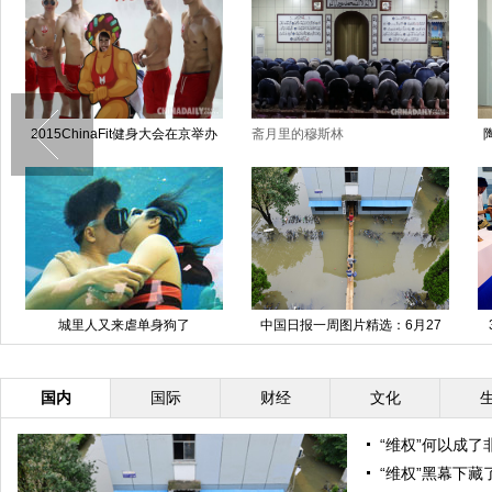
2015ChinaFit健身大会在京举办
斋月里的穆斯林
城里人又来虐单身狗了
中国日报一周图片精选：6月27
日-7月3日
国内
国际
财经
文化
“维权”何以成了
“维权”黑幕下