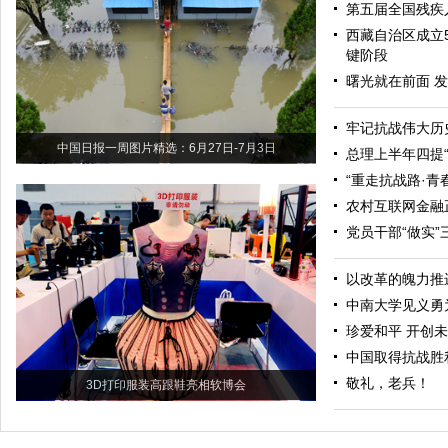
第五届全国残疾
西藏自治区成立
键阶段
曙光就在前面 
牢记抗战伟大历
中国日报一周图片精选：6月27日-7月3日
总理上半年四提
“重走抗战路·青
农村互联网金融
党员干部“做实”
以改革的魄力推
中南大学见义勇
珍爱和平 开创
中国取得抗战胜
敬礼，老兵！
3D打印服装高跟鞋亮相软博会