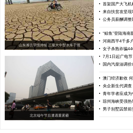
首架国产大飞机
来自扶贫攻坚现
公务员薪酬调整
“鲸鱼”登陆海南
河南西平4千多
山东潍坊旱情持续 三座大中型水库干涸
女子杀熟诈骗44
7月1日起广电节
国内汽柴油调价或
澳门经济歉收 何
央企新生代调查
青年学者应成为
琼州海峡受强热
男子别墅囚禁前
北京端午节后遭遇重雾霾