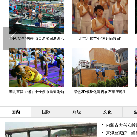
北京迎接首个“国际瑜伽日”
中国风人体彩绘上演黄山芙蓉谷
父
绿色3D模块化建房在石家庄诞生
“彩色跑”北京站开跑
国内
国际
财经
文化
内蒙古大兴安岭
京津冀拟统一编