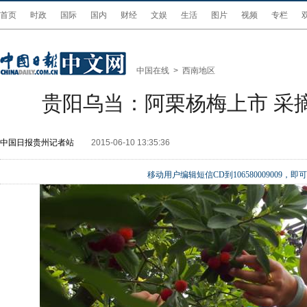
首页
时政
国际
国内
财经
文娱
生活
图片
视频
专栏
中国在线
>
西南地区
贵阳乌当：阿栗杨梅上市 采
中国日报贵州记者站
2015-06-10 13:35:36
移动用户编辑短信CD到106580009009