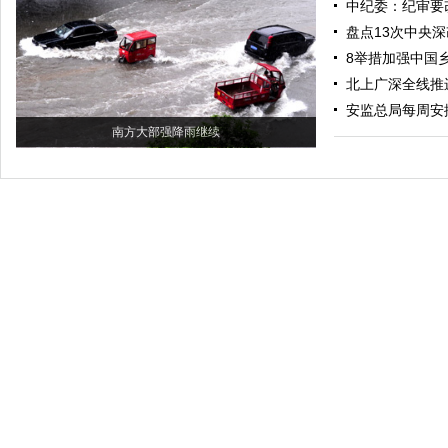
中纪委：纪审要
盘点13次中央深
8举措加强中国
北上广深全线推
安监总局每周安
南方大部强降雨继续