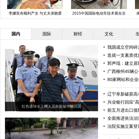
李娜宣布顺利产女 与丈夫亲吻爱
2015中国国际电动车技术展在京
女
举行
国内
国际
财经
文化
我国成立空间碎
造就一支素质优
郭声琨：建立居
广西柳州45辆
80家网站和企
辽宁阜新破获高
兴业银行回应“高
红色通缉令上网人员孙新被押解回国
前五月进出口值降
全面推进依法治
法院实施立案登