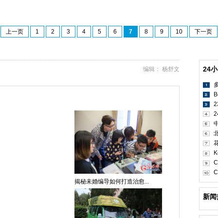
上一页
1
2
3
4
5
6
7
8
9
10
下一页
24
编辑： 杨舒文
B
2
K
C
C
揭秘未婚编导如何打造治愈...
新闻