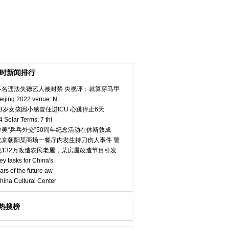
小时新闻排行
多名违法失德艺人被封禁 央视评：就算穿马甲
eijing 2022 venue: N
23岁女孩因小感冒住进ICU 心跳停止6天
4 Solar Terms: 7 thi
中美“乒乓外交”50周年纪念活动在休斯敦成
北京朝阳某商场一餐厅内发生持刀伤人事件 警
花132万改造农民老屋，某房屋改造节目引发
ey tasks for China's
ars of the future aw
hina Cultural Center
热搜榜