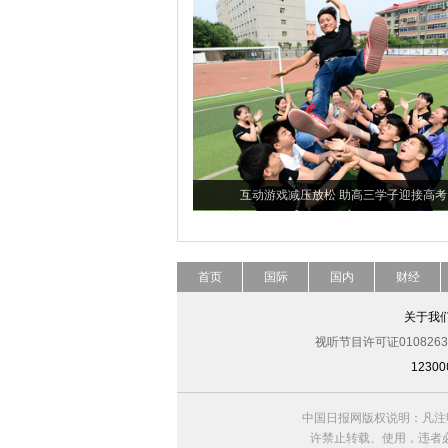
互动游戏减压放松 助高三学子迎接高考
首页
国际
国内
财经
关于我
视听节目许可证0108263
123
中国日报网版权说明：凡注
许禁止转载、使用，违者必