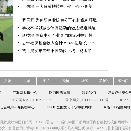
工信部:三大政策扶植中小企业创业创新
罗天舒:为创新创业提供公平有利税务环境
学校不得以减少体育活动的做法规避风险
科技部:更多中小企业参与国家科技计划
去年社保基金收入合计39828亿增长13%
统计局发布去年不同岗位平均工资水平
文化
生活
图片
视频
社区
爱新闻
爱出国
们
互联网举报中心
防范网络诈骗
联系我们
记者证信息公
京公网安备110105000081
号京网文[2011]0283-097号
ICP：2
00电信用户申诉受理中心
12318全国文化市场举报网站
网络110报警网站
明来源为“中国日报网：XXX（署名）”，除与中国日报网签署内容授权协议的网站外
究。如需使用，请与010-84883300联系；凡本网注明“来源：XXX（非中国日报网