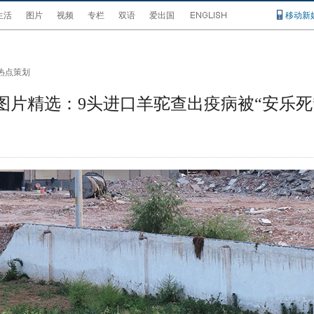
生活
图片
视频
专栏
双语
爱出国
移动新
热点策划
图片精选：9头进口羊驼查出疫病被“安乐死