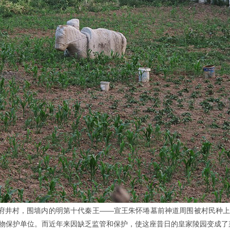
三府井村，围墙内的明第十代秦王——宣王朱怀埢墓前神道周围被村民种
物保护单位。而近年来因缺乏监管和保护，使这座昔日的皇家陵园变成了菜