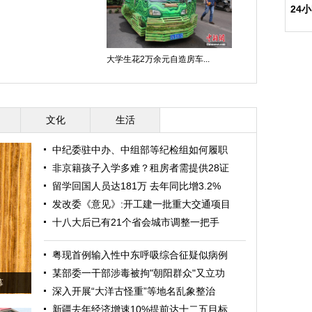
24
大学生花2万余元自造房车...
文化
生活
中纪委驻中办、中组部等纪检组如何履职
非京籍孩子入学多难？租房者需提供28证
留学回国人员达181万 去年同比增3.2%
发改委《意见》:开工建一批重大交通项目
十八大后已有21个省会城市调整一把手
粤现首例输入性中东呼吸综合征疑似病例
某部委一干部涉毒被拘"朝阳群众"又立功
幕
深入开展“大洋古怪重”等地名乱象整治
新疆去年经济增速10%提前达十二五目标