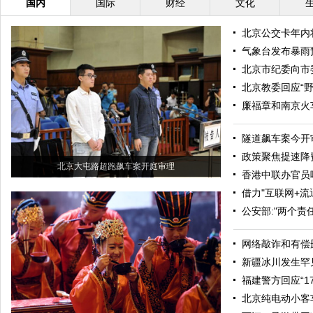
国内
国际
财经
文化
北京公交卡年内
气象台发布暴雨
北京市纪委向市
北京教委回应“
廉福章和南京火车
隧道飙车案今开
政策聚焦提速降
北京大屯路超跑飙车案开庭审理
香港中联办官员
借力"互联网+流
公安部:"两个责
网络敲诈和有偿
新疆冰川发生罕
福建警方回应“1
北京纯电动小客