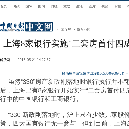
首页
时政
国际
国内
财经
文娱
生活
图片
视频
专栏
中国在线
>
华东地区
上海8家银行实施"二套房首付四成
解放网
2015-05-21 14:27:57
移动用户编辑短信CD到106580009009
虽然“330”房产新政刚落地时银行执行并不
后，上海已有8家银行开始实行“二套房首付四
行中的中国银行和工商银行。
“330”新政刚落地时，沪上只有少数几家股
策，四大国有银行无一参与。但到目前，上海2