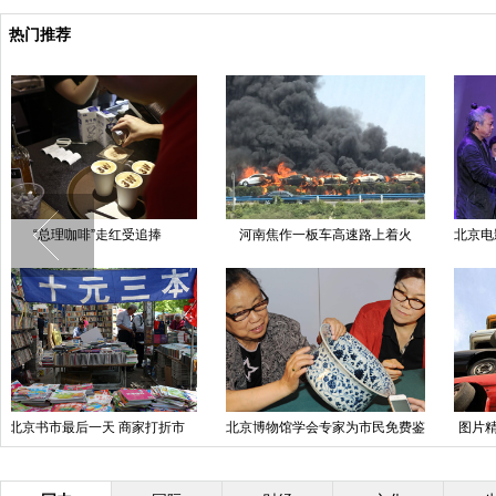
热门推荐
“不朽的梵高”感映艺术展将造访北
京
阿里巴巴办全球女性大会 马云现
场遭女粉丝熊抱
上海迪士尼旗舰店开门迎客
高清组图：陕南偏远山区孩子不一
样的毕业照