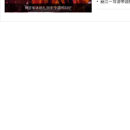
丽江一导游带团
祠堂集体婚礼演绎“中国式520”