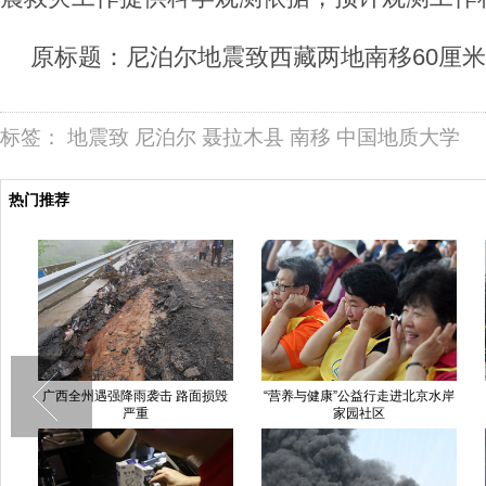
原标题：尼泊尔地震致西藏两地南移60厘米
标签：
地震致
尼泊尔
聂拉木县
南移
中国地质大学
热门推荐
广西全州遇强降雨袭击 路面损毁
“营养与健康”公益行走进北京水岸
严重
家园社区