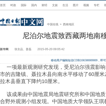
首页
时政
国际
国内
财经
文娱
生活
图片
视频
专栏
中国在线
>
西南地区
尼泊尔地震致西藏两地南移
新华网
张京品、姜磊
2015-05-20 09:05:42
移动用户编辑短信CD到106580009009
一项最新观测研究发现，受尼泊尔强震影响
市的吉隆镇、聂拉木县向南水平移动了60厘米
拉木县垂直下降约10厘米。
该成果由中国地震局地震研究所和中国地质大
合野外观测小组发现。中国地质大学领队王琪教