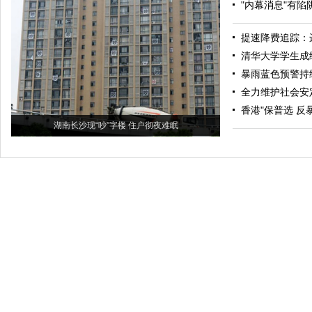
"内幕消息"有
提速降费追踪：
清华大学学生成
暴雨蓝色预警持
全力维护社会安
香港"保普选 反
湖南长沙现“吵”字楼 住户彻夜难眠