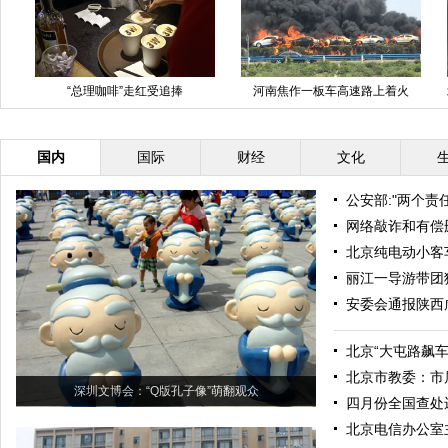
“总理咖啡”走红受追捧
河南焦作一板车高速路上着火
北
国内
国际
财经
文化
公安部:"两个责
网络敲诈和有偿
北京纯电动小客
丽江一导游带团
安委会通报陕西
北京“大屯路飙
北京市教委：市属
深圳文博会：“Q版孔子像”萌翻观众
四月份全国查处
北京电信办公室