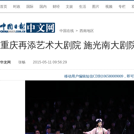
首页
时政
国际
国内
财经
文娱
生活
图片
视频
专栏
中国在线
>
西南地区
重庆再添艺术大剧院 施光南大剧
华龙网
张畅
2015-05-11 09:56:29
移动用户编辑短信CD到106580009009