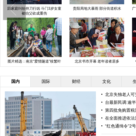
因家庭纠纷持刀行凶 斗门3岁女童
贵阳局地大暴雨 部分街道积水
广
被伯父砍成重伤
图片精选：南京“爱情隧道”枝繁叶
北京书市开幕 老年读者居多
茂引游客
国内
国际
财经
文化
北京失独老人可
台最新民调:逾半
第四批免购置税
在全面推进依法
“红色通缉令”2