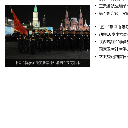
王天普被查细节
民企新定位：如
“五一”期间香港
纳雍16岁少女
陕西爬红军雕像男
国家卫生计生委
立案登记制首日
中国方阵参加俄罗斯举行红场阅兵夜间彩排