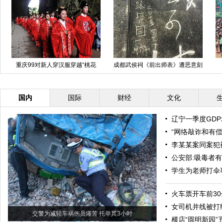
重庆99对新人穿汉服穿越“桃花
成都武侯祠《前出师表》遭恶意刻
源”(高清组图)
字
国内
国际
财经
文化
辽宁一季度GD
“网络敲诈和有
李某某案同案犯
公安部:吸毒者
学生为老师打伞
火车票开车前3
女司机并线被打
交警为减轻车祸伤员痛苦 托举其3小时
横店“圆明新园