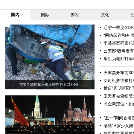
国内
国际
财经
文化
辽宁一季度GD
“网络敲诈和有
李某某案同案犯
公安部:吸毒者
学生为老师打伞
火车票开车前3
女司机并线被打
交警为减轻车祸伤员痛苦 托举其3小时
横店“圆明新园
王天普被查细节
民企新定位：如
“五一”期间香港
纳雍16岁少女
陕西爬红军雕像男