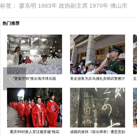
标签：
廖东明
1983年
政协副主席
1970年
佛山市
热门推荐
“更新空间”推出海洋球乐园
美女游客为兵马俑礼宾哨武警擦汗
五
重庆99对新人穿汉服穿越“桃花
成都武侯祠《前出师表》遭恶意刻
源”(高清组图)
字