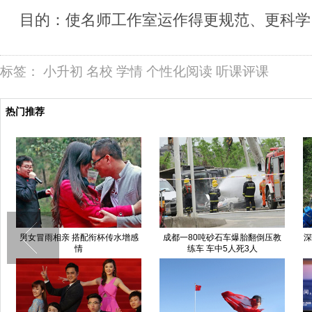
目的：使名师工作室运作得更规范、更科学
标签：
小升初
名校
学情
个性化阅读
听课评课
热门推荐
成都一80吨砂石车爆胎翻倒压教
深圳一企业排污 致周边“血流成河”
练车 车中5人死3人