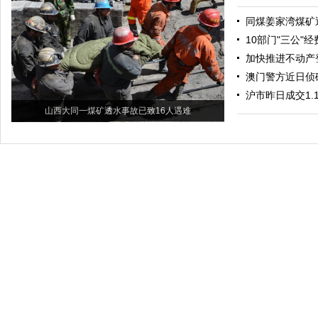
同煤姜家湾煤矿
10部门"三公"
加快推进不动产
澳门警方近日侦
沪市昨日成交1.
山西大同一煤矿透水事故已致16人遇难