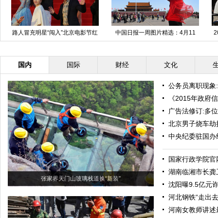
中国日报一周图片精选：4月11
2015中国国际照相机械影像器材
日-17日
与技术博览会在京开幕
国内
国际
财经
文化
公务员离职现象
《2015年政府
广告法修订:多
北京男子烧车劫
中央纪委驻国办
国家行政学院官
湖南临湘市长龚
张家界天门山玻璃栈道换“新装”
沈阳曝9.5亿
河北钢铁“走出去
河南女教师讲述