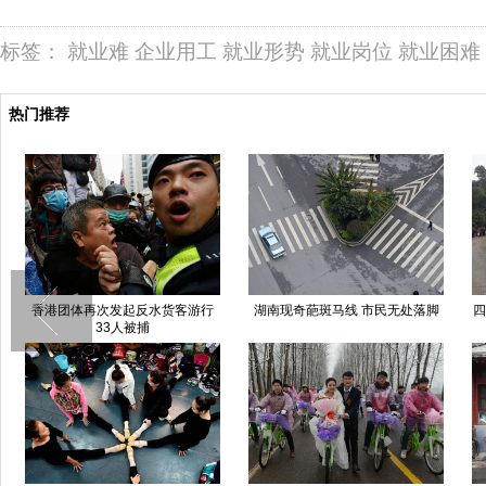
标签：
就业难
企业用工
就业形势
就业岗位
就业困难
热门推荐
香港团体再次发起反水货客游行
湖南现奇葩斑马线 市民无处落脚
四
33人被捕