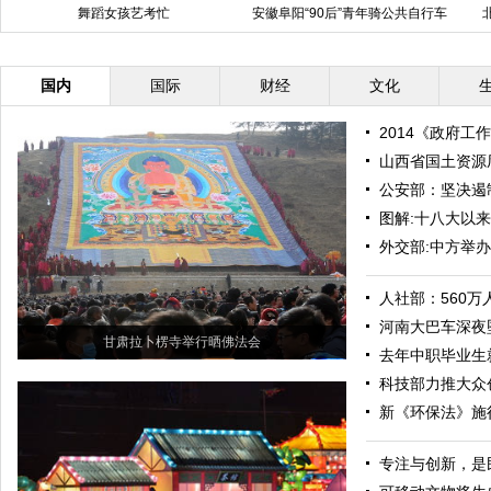
舞蹈女孩艺考忙
安徽阜阳“90后”青年骑公共自行车
迎娶新娘
国内
国际
财经
文化
2014《政府工
山西省国土资源
公安部：坚决遏
图解:十八大以来
外交部:中方举办
人社部：560
河南大巴车深夜坠
甘肃拉卜楞寺举行晒佛法会
去年中职毕业生
科技部力推大众
新《环保法》施
专注与创新，是