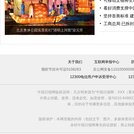
可移动文物将生成
看好消费支撑中
坚持首善标准 
工商总局:已拆
北京奥体公园实景彩灯"清明上河图"迎元宵
关于我们
互联网举报中心
视听节目许可证0108263
京公网安备11010500008
12300电信用户申诉受理中心
1
中国日报网版权说明：凡注明来源为“中国日报网：XXX（
许禁止转载、使用，违者必究。如需使用，请与010-8488
体，目的在于传播更多信息，其他媒体如
版权保护：本网登载的内容（包括文字、图片、多媒体资讯
未经中国日报网事先协议授权，禁止转载使用。给