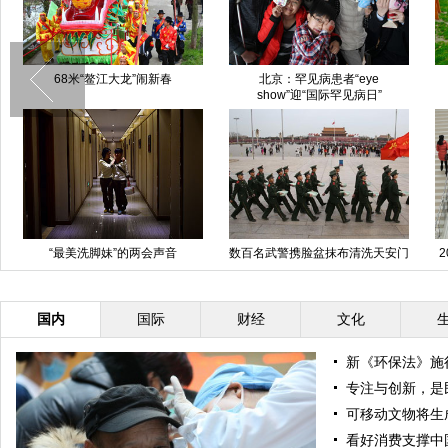
68米“鳌江大龙”闹新春
北京：罕见病患者“eye
show”迎“国际罕见病日”
“最美洗脚妹”的两会声音
数百名武警携脸盆抹布清洗天安门
广场
国内
国际
财经
文化
新《环保法》施
专注与创新，是
可移动文物将生成
看好消费支撑中