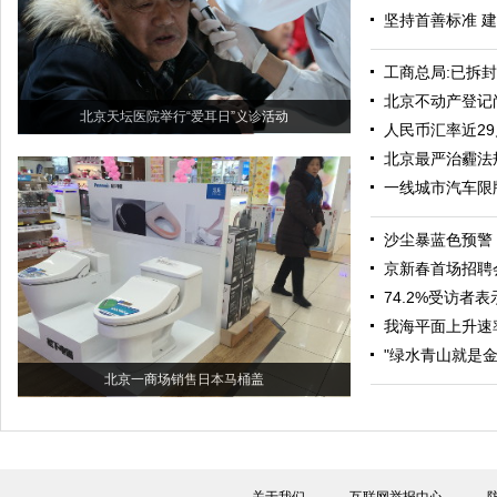
坚持首善标准 
工商总局:已拆
北京不动产登记
北京天坛医院举行“爱耳日”义诊活动
人民币汇率近2
北京最严治霾法
一线城市汽车限
沙尘暴蓝色预警
京新春首场招聘
74.2%受访者表
我海平面上升速
"绿水青山就是
北京一商场销售日本马桶盖