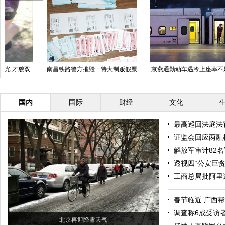
南昌铁路警方摧毁一特大制贩假票
京燕通勤动车遇冷上座率不足3成
图
团伙
国内
国际
财经
文化
最高巡回法庭法
证监会回应两融
解放军审计82
透视四“公安巨
工商总局批阿里
春节临近 广西帮
调查称6成受访
北京再迎降雪天气