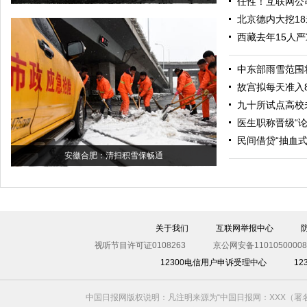
任性！互联网公
北京德内大挖1
西藏去年15人
中东部雨雪范围
故宫拟每天准入8
九十所试点高校
医生职称晋级“
民间借贷“抽血
安徽合肥：清扫积雪保畅通
关于我们
互联网举报中心
视听节目许可证0108263
京公网安备11010500008
12300电信用户申诉受理中心
1
中国日报网版权说明：凡注明来源为“中国日报网：XXX（