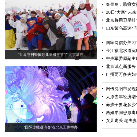
秦皇岛：脑瘫女
20日"大寒" 
北京将用卫星排
山东荣乌高速4车
国家网信办关闭“
长江福北水道沉
“世界雪日暨国际儿童滑雪节”在北京举行
中央军委原副主
北京试点新服务
广州两万多夫妇
网传沈阳市发现
太原去年经济增
养孩子要花多少
两姐弟同患尿毒
女儿走丢 老夫
“国际冰雕邀请赛”在北京工体举办