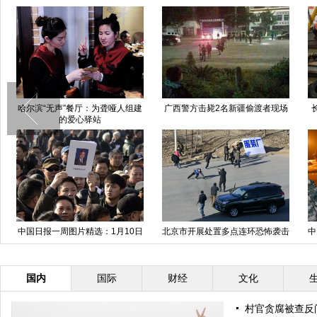
哈尔滨“无声”餐厅：为聋哑人组建
广西警方击毙2名新疆偷渡者现场
的爱心驿站
中国日报一周图片精选：1月10日
北京市开展处置多点连环恐怖袭击
中
—16日
实战演练
国内
国际
财经
文化
村官贪腐被查反