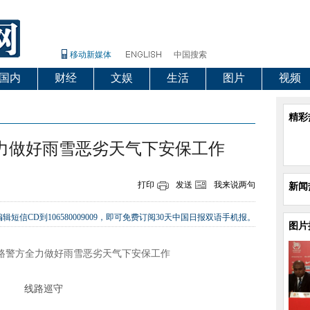
移动新媒体
中国搜索
国内
财经
文娱
生活
图片
视频
精彩
力做好雨雪恶劣天气下安保工作
打印
发送
我来说两句
新闻
辑短信CD到106580009009，即可免费订阅30天中国日报双语手机报。
图片
线路巡守