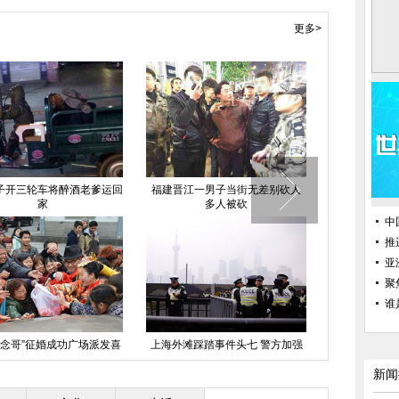
更多>
运回
福建晋江一男子当街无差别砍人
河南大学生“占领”食堂复习
多人被砍
中
推
亚
聚
谁
发喜
上海外滩踩踏事件头七 警方加强
成都地下室起火 民众围观排起一
警力
公里长队
新闻