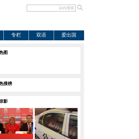
专栏
双语
爱出国
热图
热搜榜
掠影