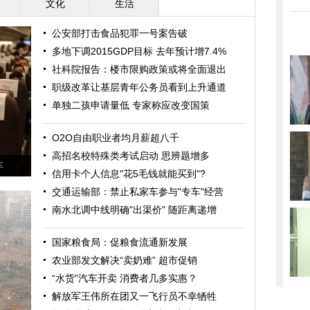
文化
生活
公安部打击食品犯罪一号案告破
多地下调2015GDP目标 去年预计增7.4%
社科院报告：楼市限购政策或将全面退出
职级改革让基层青年公务员看到上升通道
单独二孩申请量低 专家称应改变国策
O2O自由职业者均月薪超八千
高招名校特殊类考试启动 思辨题增多
车
信用卡个人信息"花5毛钱就能买到"?
交通运输部：禁止私家车参与"专车"经营
南水北调中线明确"出渠价" 随距离递增
国家粮食局：促粮食流通新发展
农业部发文解决“卖奶难” 超市促销
“水货”汽车开卖 消费者几多实惠？
解放军王伟所在团又一飞行员不幸牺牲