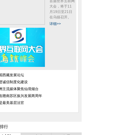
首届世界互联网
大会，将于11
月19日至21日
在乌镇召开。
详细>>
山东东营现蓝色“荧光海” 宛如“阿
男子64万买豪车开3天漏油 雇人拉
国
凡达世界”
车游街
国西藏发展论坛
进诚信制度化建设
洲主流媒体聚焦仙境烟台
焦赣南苏区振兴发展两周年
是最美基层法官
陕西圈养大熊猫感染犬瘟热已致2
“中国式”花甲陪读人
西
死
排行