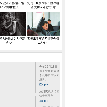
征战亚洲杯 翻译酷
河南一民警驾警车撞讨薪
似“郭德纲”抢镜
者 为房企老总“护驾”
岁老人送快递为儿还高
西安出租车调价听证会仅
利贷
1人反对
今年12月13日
是首个南京大屠
杀死难者国家公
祭日。
详细>>
热烈庆祝澳门回
归十五周年。
详细>>