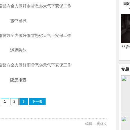
国足
雪中巡线
66
巡逻防范
专题
隐患排查
1
2
3
下一页
编辑： 杨舒文