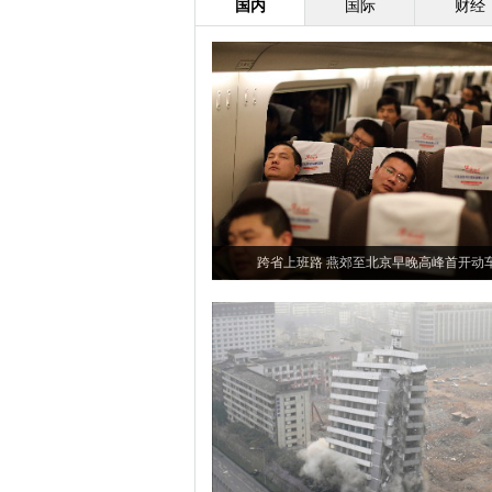
国内
国际
财经
跨省上班路 燕郊至北京早晚高峰首开动