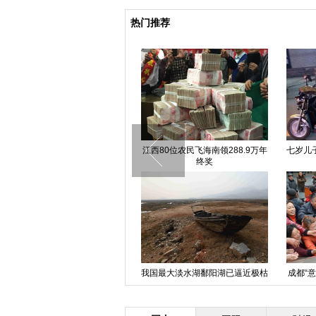
热门推荐
江西80位农民飞海南领288.9万年
七岁儿子开三轮车将醉酒老爹
终奖
家
我国最大淡水湖鄱阳湖已逼近极枯
成都“意念哥”征婚成功广场派
水期
糖