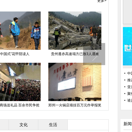
更多>
“中国式”花甲陪读人
贵州遵赤高速塌方已致3人遇难
上海外滩陈毅
遇难者名
中
推
亚
聚
谁
商场送礼品 百余市民争抢
郑州一火锅店墙挂百万元作举报奖
哈尔滨一仓库
被挤哭
新闻
文化
生活