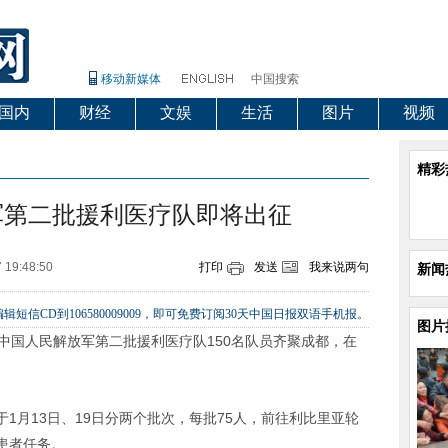
移动新媒体
中国搜索
国内
财经
文娱
生活
图片
视频
精彩
军第二批援利医疗队即将出征
 19:48:50
打印
发送
我来说两句
新闻
辑短信CD到106580009009，即可免费订阅30天中国日报双语手机报。
图片
中国人民解放军第二批援利医疗队150名队员齐聚成都，在
1月13日、19日分两个批次，每批75人，前往利比里亚轮
患者任务。