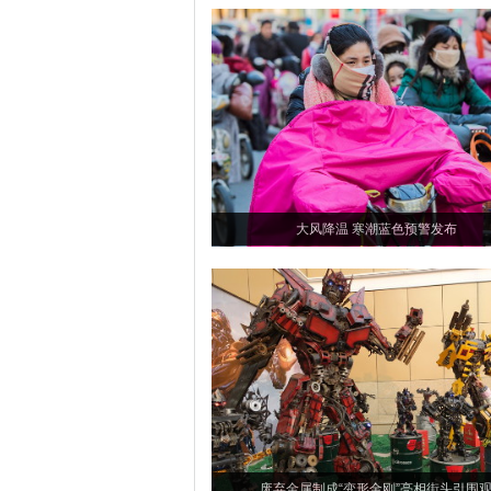
大风降温 寒潮蓝色预警发布
废弃金属制成“变形金刚”亮相街头引围