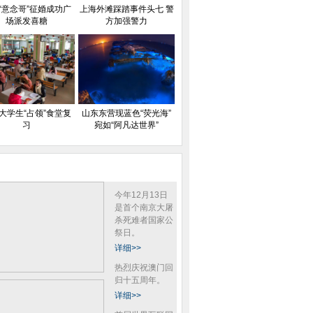
“意念哥”征婚成功广
上海外滩踩踏事件头七 警
场派发喜糖
方加强警力
大学生“占领”食堂复
山东东营现蓝色“荧光海”
习
宛如“阿凡达世界”
今年12月13日
是首个南京大屠
杀死难者国家公
祭日。
详细>>
热烈庆祝澳门回
归十五周年。
详细>>