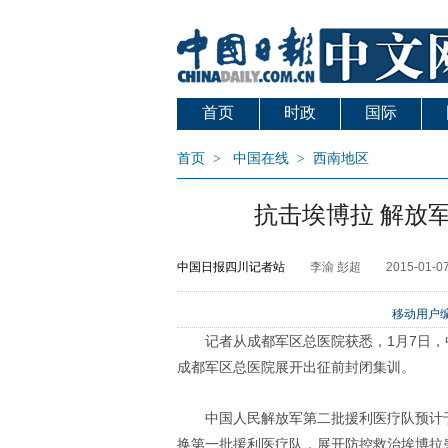
首页
时政
国际
首页
>
中国在线
>
西南地区
抗击埃博拉 解放
中国日报四川记者站
李渝 彭超
2015-01-07
移动用户编
记者从成都军区总医院获悉，1月7日，
成都军区总医院展开出征前封闭集训。
中国人民解放军第二批援利医疗队预计于
换第一批援利医疗队，展开防控救治埃博拉