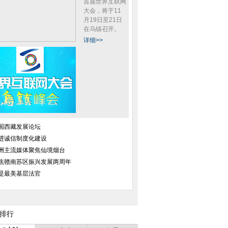
首届世界互联网
大会，将于11
月19日至21日
在乌镇召开。
详细>>
广场踩踏事件36位
哈尔滨仓库大火已造成5名消防员
上海外滩陈毅广场
单全部核实并公布
遇难 14人受伤
国西藏发展论坛
进诚信制度化建设
洲主流媒体聚焦仙境烟台
焦赣南苏区振兴发展两周年
是最美基层法官
发生火灾 持续燃烧4
北京：攀冰带火冬季运动
北京天坛公园举办古
个多小时
年
排行