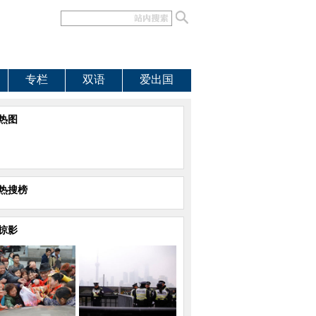
专栏
双语
爱出国
热图
热搜榜
掠影