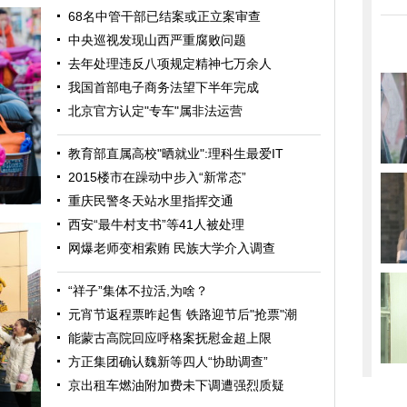
68名中管干部已结案或正立案审查
中央巡视发现山西严重腐败问题
去年处理违反八项规定精神七万余人
我国首部电子商务法望下半年完成
北京官方认定"专车"属非法运营
教育部直属高校"晒就业":理科生最爱IT
2015楼市在躁动中步入“新常态”
重庆民警冬天站水里指挥交通
西安“最牛村支书”等41人被处理
网爆老师变相索贿 民族大学介入调查
“祥子”集体不拉活,为啥？
元宵节返程票昨起售 铁路迎节后"抢票"潮
能蒙古高院回应呼格案抚慰金超上限
方正集团确认魏新等四人“协助调查”
京出租车燃油附加费未下调遭强烈质疑
观