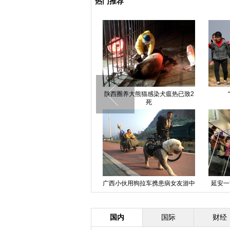
热门推荐
河南大学生“占领”食堂复习
陕西圈养大熊猫感染犬瘟热已致2
死
成都地下室起火 民众围观排起一
广西小伙用狗拉车携患病女友游中
延安一
公里长队
国
国内
国际
财经