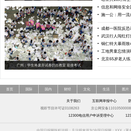
信息和网络安全
施一公：用一流
成都一医院反恐
武汉行人闯红灯
铜仁特大暴雨致
工地男童忘情演
北京65岁老人练
广州：学生将废弃试卷扔出教室 迎接考试
首页
国际
国内
财经
文化
生活
图片
关于我们
互联网举报中心
视听节目许可证0108263
京公网安备11010500008
12300电信用户申诉受理中心
1
中国日报网版权说明：凡注明来源为“中国日报网：XXX（