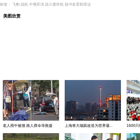
标签：
飞豹
战机
中俄军演
战斗轰炸机
脉冲多普勒雷达
美图欣赏
老人雨中被撞 路人撑伞等救援
上海将大烟囱改造为世界最...
1600