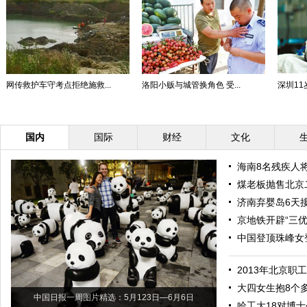
网传救护车守考点拒绝施救...
洛阳小贩与城管换角色 受...
深圳11
国内
国际
财经
文化
海南8名残疾人将
煤老板抛售北京
济南弃婴岛6天
京地铁开辟“三
中国登顶珠峰女
2013年北京职工
大四女生抱8个
中国日报一周图片精选：5月123日—6月6日
哈工大18对博