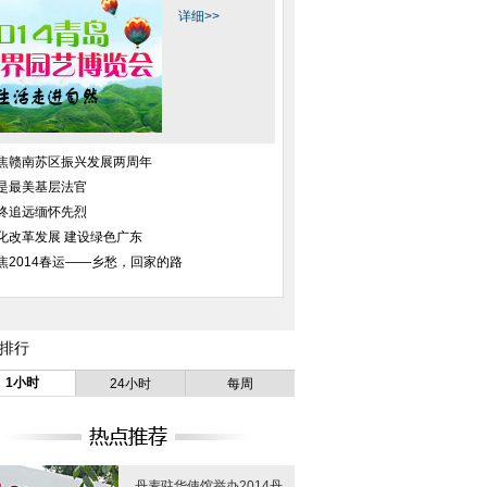
详细>>
焦赣南苏区振兴发展两周年
是最美基层法官
终追远缅怀先烈
化改革发展 建设绿色广东
焦2014春运——乡愁，回家的路
排行
1小时
24小时
每周
丹麦驻华使馆举办2014丹