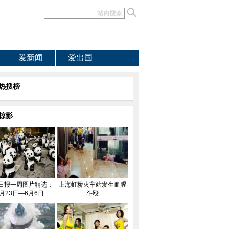
爱新闻
爱出国
热搜榜
掠影
日报一周图片精选：
上海虹桥火车站发生血腥
月23日—6月6日
斗殴