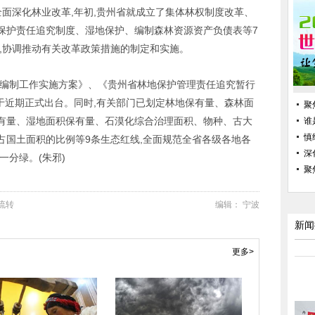
全面深化林业改革,年初,贵州省就成立了集体林权制度改革、
保护责任追究制度、湿地保护、编制森林资源资产负债表等7
,协调推动有关改革政策措施的制定和实施。
表编制工作实施方案》、《贵州省林地保护管理责任追究暂行
于近期正式出台。同时,有关部门已划定林地保有量、森林面
聚
有量、湿地面积保有量、石漠化综合治理面积、物种、古大
谁
慎
占国土面积的比例等9条生态红线,全面规范全省各级各地各
深
一分绿。(朱邪)
聚
流转
编辑： 宁波
新闻
更多>