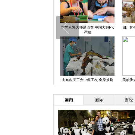
贵州仁怀茅台大桥及钟楼整体爆破
世界麻将大师邀请赛 中国大妈PK
四川甘
成功
洋妞
北京颐和园迎来对公众开放100周
山东农民工火中救工友 全身被烧
美哈佛
年
伤99%
皮
国内
国际
财经