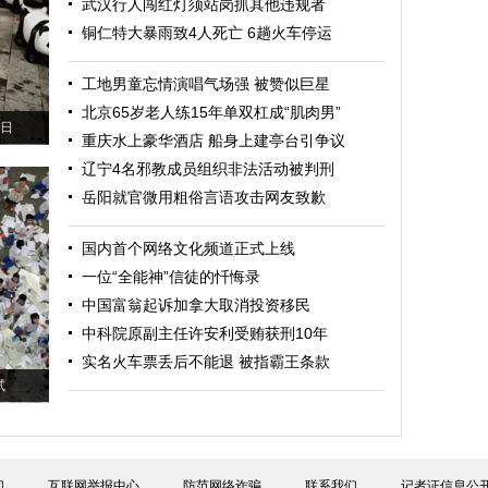
武汉行人闯红灯须站岗抓其他违规者
铜仁特大暴雨致4人死亡 6趟火车停运
工地男童忘情演唱气场强 被赞似巨星
北京65岁老人练15年单双杠成“肌肉男”
6日
重庆水上豪华酒店 船身上建亭台引争议
辽宁4名邪教成员组织非法活动被判刑
岳阳就官微用粗俗言语攻击网友致歉
国内首个网络文化频道正式上线
一位“全能神”信徒的忏悔录
中国富翁起诉加拿大取消投资移民
中科院原副主任许安利受贿获刑10年
实名火车票丢后不能退 被指霸王条款
试
们
互联网举报中心
防范网络诈骗
联系我们
记者证信息公