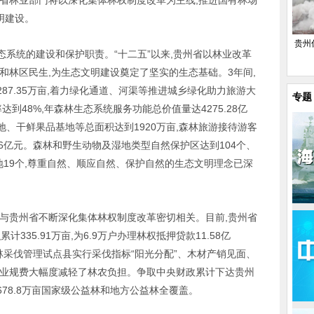
州省林业部门将以深化集体林权制度改革为主线,推进国有林场
明建设。
贵州
系统的建设和保护职责。“十二五”以来,贵州省以林业改革
和林区民生,为生态文明建设奠定了坚实的生态基础。3年间,
1287.35万亩,着力绿化通道、河渠等推进城乡绿化助力旅游大
专题
达到48%,年森林生态系统服务功能总价值量达4275.28亿
、干鲜果品基地等总面积达到1920万亩,森林旅游接待游客
.46亿元。森林和野生动物及湿地类型自然保护区达到104个、
基地19个,尊重自然、顺应自然、保护自然的生态文明理念已深
得与贵州省不断深化集体林权制度改革密切相关。目前,贵州省
335.91万亩,为6.9万户办理林权抵押贷款11.58亿
森林采伐管理试点县实行采伐指标“阳光分配”、木材产销见面、
林业规费大幅度减轻了林农负担。争取中央财政累计下达贵州
678.8万亩国家级公益林和地方公益林全覆盖。