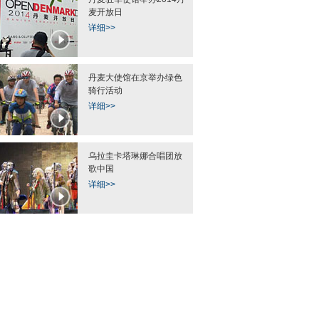
麦开放日
详细>>
人飞机开卖 云南富豪
四川：出租车违规变道撞上价值近
中越边境广西防城港
团“看货”
千万劳斯莱斯(图)
执勤
丹麦大使馆在京举办绿色
骑行活动
详细>>
乌拉圭卡塔琳娜合唱团放
歌中国
详细>>
塌陷犹如“天坑”
重庆车展惊现“啦叭车” 周身装音响
今夏西瓜很忙 加拿
造形古怪
瓜雕刻出惊