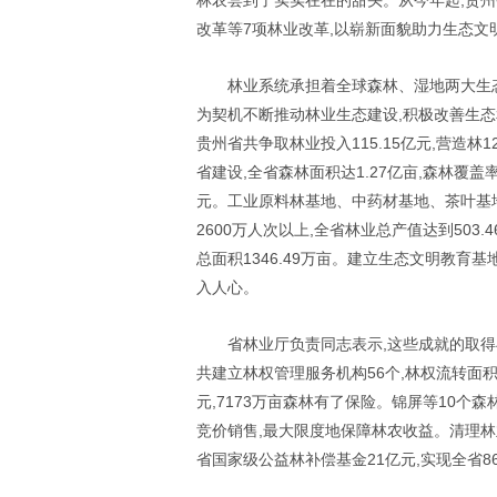
林农尝到了实实在在的甜头。从今年起,贵
改革等7项林业改革,以崭新面貌助力生态文
林业系统承担着全球森林、湿地两大生态
为契机不断推动林业生态建设,积极改善生态
贵州省共争取林业投入115.15亿元,营造林
省建设,全省森林面积达1.27亿亩,森林覆盖率
元。工业原料林基地、中药材基地、茶叶基地
2600万人次以上,全省林业总产值达到503
总面积1346.49万亩。建立生态文明教育
入人心。
省林业厅负责同志表示,这些成就的取
共建立林权管理服务机构56个,林权流转面积累计
元,7173万亩森林有了保险。锦屏等10个
竞价销售,最大限度地保障林农收益。清理
省国家级公益林补偿基金21亿元,实现全省8