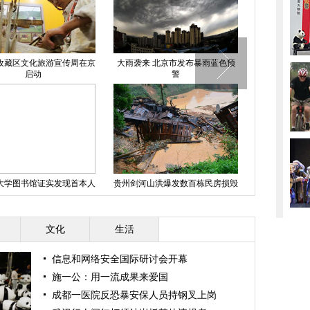
孜藏区文化旅游宣传周在京
大雨袭来 北京市发布暴雨蓝色预
昆明1.2亿私
启动
警
组
大学图书馆证实发现首本人
贵州剑河山洪爆发数百栋民房损毁
福州道路
书 皮肤来自女人背部
文化
生活
信息和网络安全国际研讨会开幕
施一公：用一流成果来爱国
成都一医院反恐暴安保人员持钢叉上岗