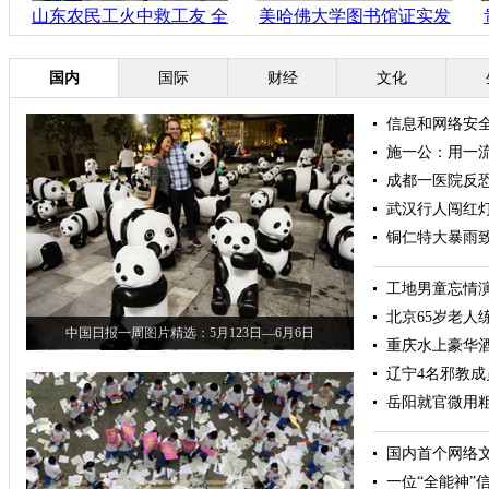
山东农民工火中救工友 全
美哈佛大学图书馆证实发
身被烧伤99%
现首本人皮书 皮肤来自女
人背部
国内
国际
财经
文化
信息和网络安
施一公：用一
成都一医院反
武汉行人闯红
铜仁特大暴雨致
工地男童忘情演
北京65岁老人
中国日报一周图片精选：5月123日—6月6日
重庆水上豪华
辽宁4名邪教
岳阳就官微用
国内首个网络
一位“全能神”