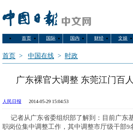
首页
国际
国内
财经
文娱
移动新媒体
首页
>
中国在线
>
时政
广东裸官大调整 东莞江门百
中国搜
索
人民日报
2014-05-29 15:04:53
记者从广东省委组织部了解到：目前广东基
职岗位集中调整工作，其中调整市厅级干部9