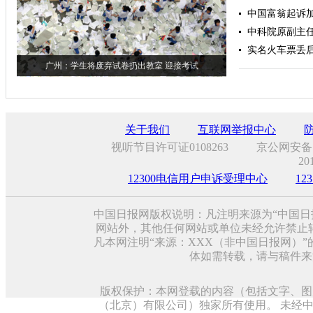
中国富翁起诉
中科院原副主任
实名火车票丢后
广州：学生将废弃试卷扔出教室 迎接考试
关于我们
互联网举报中心
视听节目许可证0108263
京公网安备11
20
12300电信用户申诉受理中心
1
中国日报网版权说明：凡注明来源为“中国日
网站外，其他任何网站或单位未经允许禁止转载、
凡本网注明“来源：XXX（非中国日报网）
体如需转载，请与稿件来
版权保护：本网登载的内容（包括文字、图
（北京）有限公司）独家所有使用。 未经