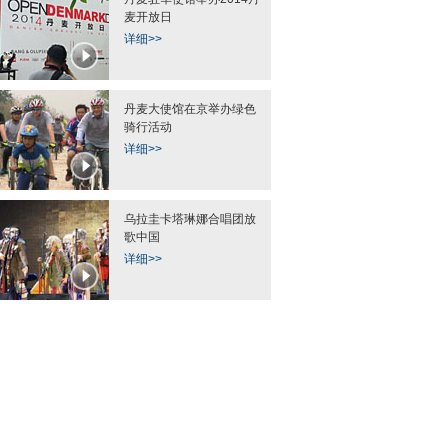
麦开放日
详细>>
丹麦大使馆在京举办绿色
骑行活动
详细>>
乌拉圭卡塔琳娜合唱团放
歌中国
详细>>