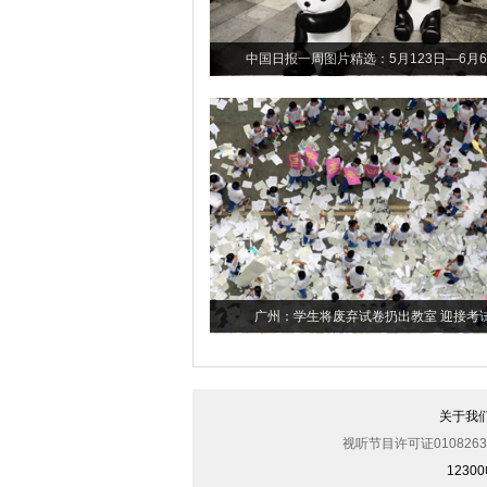
中国日报一周图片精选：5月123日—6月
广州：学生将废弃试卷扔出教室 迎接考
关于我
视听节目许可证0108263
123