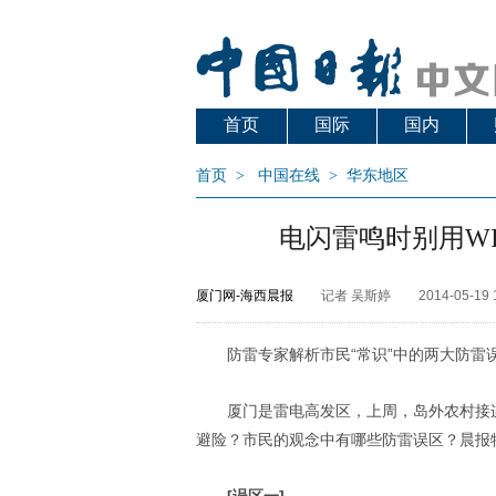
首页
国际
国内
首页
>
中国在线
>
华东地区
电闪雷鸣时别用WI
厦门网-海西晨报
记者 吴斯婷
2014-05-19 
防雷专家解析市民“常识”中的两大防雷
厦门是雷电高发区，上周，岛外农村接
避险？市民的观念中有哪些防雷误区？晨报