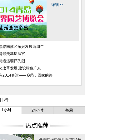
详细>>
焦赣南苏区振兴发展两周年
是最美基层法官
终追远缅怀先烈
化改革发展 建设绿色广东
焦2014春运——乡愁，回家的路
排行
1小时
24小时
每周
丹麦驻华使馆举办2014丹