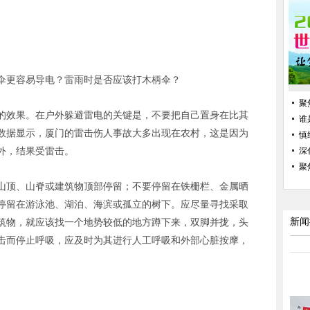
伞更容易导电？雷雨时是否应该打木柄伞？
聚
的效果。在户外躲避雷电的关键是，不要把自己置身在比其
谁
数据显示，厦门的雷击伤人事故大多出现在农村，这是因为
慎
外，结果受雷击。
深
聚
山顶、山脊或建筑物顶部停留；不要停留在铁栅栏、金属晒
停留在游泳池、湖泊、海滨或孤立的树下。应尽量寻找采取
筑物，就应该找一个地势较低的地方蹲下来，双脚并拢，头
新闻
击而停止呼吸，应及时为其进行人工呼吸和外部心脏按摩，