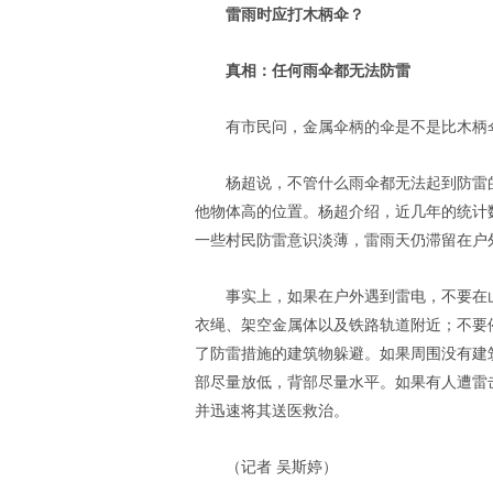
雷雨时应打木柄伞？
真相：任何雨伞都无法防雷
有市民问，金属伞柄的伞是不是比木柄
杨超说，不管什么雨伞都无法起到防雷
他物体高的位置。杨超介绍，近几年的统计
一些村民防雷意识淡薄，雷雨天仍滞留在户
事实上，如果在户外遇到雷电，不要在
衣绳、架空金属体以及铁路轨道附近；不要
了防雷措施的建筑物躲避。如果周围没有建
部尽量放低，背部尽量水平。如果有人遭雷
并迅速将其送医救治。
（记者 吴斯婷）