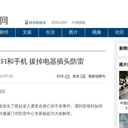
移动新媒体
中国搜索
财经
文娱
生活
图片
视频
社区
新闻
FI和手机 拔掉电器插头防雷
图片
15:47:10
打印
发送
我来说两句
误区
中国
连发生了两起老人遭雷击身亡的不幸事件。遇到雷电时如何
5
特邀厦门市防雷中心专家杨超为大家解答。