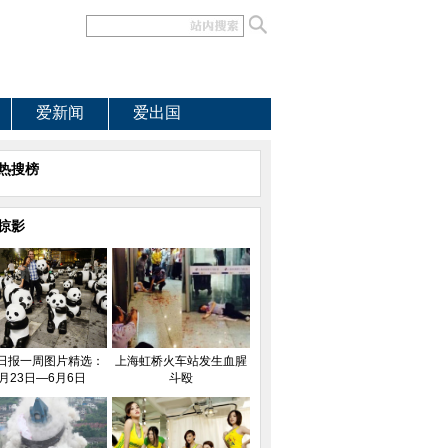
爱新闻
爱出国
热搜榜
掠影
日报一周图片精选：
上海虹桥火车站发生血腥
月23日—6月6日
斗殴