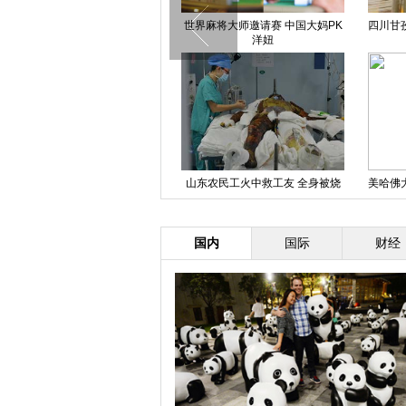
贵州仁怀茅台大桥及钟楼整体爆破
世界麻将大师邀请赛 中国大妈PK
四川甘
成功
洋妞
北京颐和园迎来对公众开放100周
山东农民工火中救工友 全身被烧
美哈佛
年
伤99%
皮
国内
国际
财经