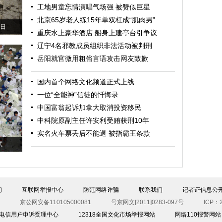
工地男童忘情演唱气场强 被赞似巨星
北京65岁老人练15年单双杠成“肌肉男”
6日
重庆水上豪华酒店 船身上建亭台引争议
辽宁4名邪教成员组织非法活动被判刑
岳阳就官微用粗俗言语攻击网友致歉
国内首个网络文化频道正式上线
一位“全能神”信徒的忏悔录
中国富翁起诉加拿大取消投资移民
中科院原副主任许安利受贿获刑10年
实名火车票丢后不能退 被指霸王条款
试
们
互联网举报中心
防范网络诈骗
联系我们
记者证信息公
京公网安备110105000081
号京网文[2011]0283-097号
ICP：2
00电信用户申诉受理中心
12318全国文化市场举报网站
网络110报警网站