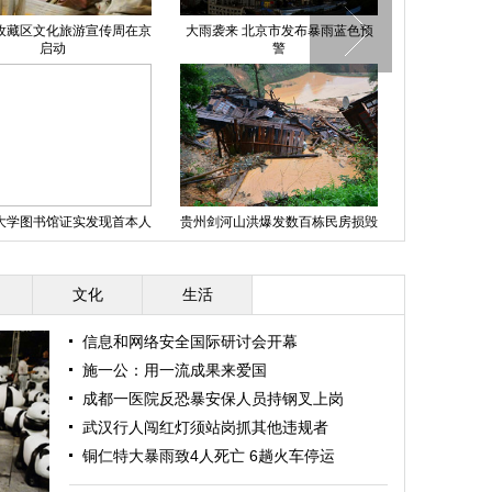
孜藏区文化旅游宣传周在京
大雨袭来 北京市发布暴雨蓝色预
昆明1.2亿私
启动
警
组
大学图书馆证实发现首本人
贵州剑河山洪爆发数百栋民房损毁
福州道路
书 皮肤来自女人背部
文化
生活
信息和网络安全国际研讨会开幕
施一公：用一流成果来爱国
成都一医院反恐暴安保人员持钢叉上岗
武汉行人闯红灯须站岗抓其他违规者
铜仁特大暴雨致4人死亡 6趟火车停运