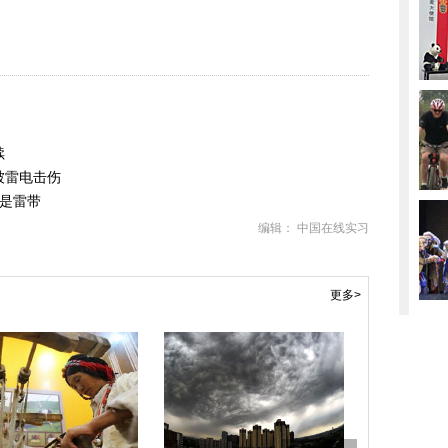
续
被雷电击伤
线是雷带
编辑： 中国在线实习
更多>