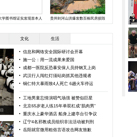
大学图书馆证实发现首本人
贵州剑河山洪爆发数百栋民房损毁
福州道路
书 皮肤来自女人背部
文化
生活
信息和网络安全国际研讨会开幕
施一公：用一流成果来爱国
成都一医院反恐暴安保人员持钢叉上岗
武汉行人闯红灯须站岗抓其他违规者
铜仁特大暴雨致4人死亡 6趟火车停运
工地男童忘情演唱气场强 被赞似巨星
北京65岁老人练15年单双杠成“肌肉男”
6日
重庆水上豪华酒店 船身上建亭台引争议
辽宁4名邪教成员组织非法活动被判刑
岳阳就官微用粗俗言语攻击网友致歉