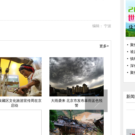
编辑： 宁波
聚
更多>
谁
慎
深
聚
新闻
孜藏区文化旅游宣传周在京
大雨袭来 北京市发布暴雨蓝色预
昆明1.2亿私
启动
警
组