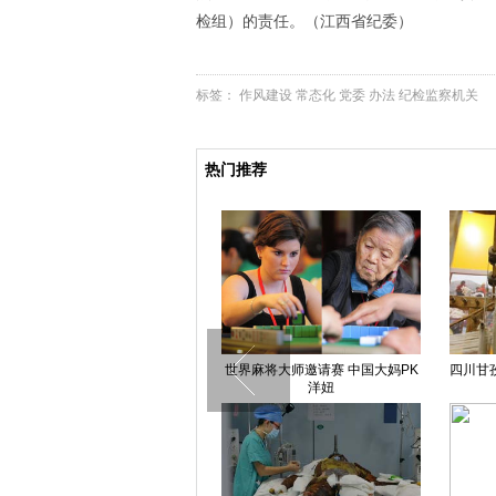
检组）的责任。（江西省纪委）
标签：
作风建设
常态化
党委
办法
纪检监察机关
热门推荐
贵州仁怀茅台大桥及钟楼整体爆破
世界麻将大师邀请赛 中国大妈PK
四川甘
成功
洋妞