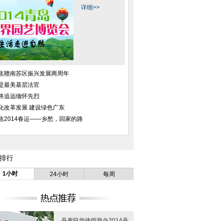
详细>>
焦赣南苏区振兴发展两周年
是最美基层法官
终追远缅怀先烈
化改革发展 建设绿色广东
焦2014春运——乡愁，回家的路
排行
人飞机开卖 云南富豪
四川：出租车违规变道撞上价值近
中越边境广西防城港
团“看货”
千万劳斯莱斯(图)
执勤
1小时
24小时
每周
丹麦驻华使馆举办2014丹