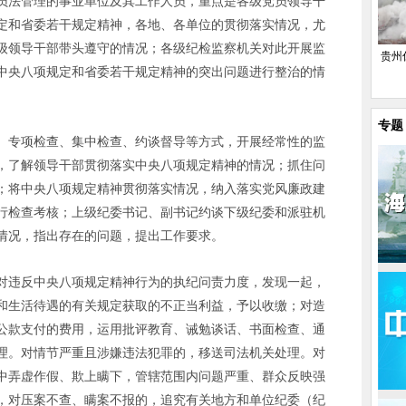
员法管理的事业单位及其工作人员，重点是各级党员领导干
定和省委若干规定精神，各地、各单位的贯彻落实情况，尤
级领导干部带头遵守的情况；各级纪检监察机关对此开展监
贵州
中央八项规定和省委若干规定精神的突出问题进行整治的情
专题
、专项检查、集中检查、约谈督导等方式，开展经常性的监
，了解领导干部贯彻落实中央八项规定精神的情况；抓住问
；将中央八项规定精神贯彻落实情况，纳入落实党风廉政建
行检查考核；上级纪委书记、副书记约谈下级纪委和派驻机
情况，指出存在的问题，提出工作要求。
对违反中央八项规定精神行为的执纪问责力度，发现一起，
和生活待遇的有关规定获取的不正当利益，予以收缴；对造
公款支付的费用，运用批评教育、诫勉谈话、书面检查、通
理。对情节严重且涉嫌违法犯罪的，移送司法机关处理。对
中弄虚作假、欺上瞒下，管辖范围内问题严重、群众反映强
，对压案不查、瞒案不报的，追究有关地方和单位纪委（纪