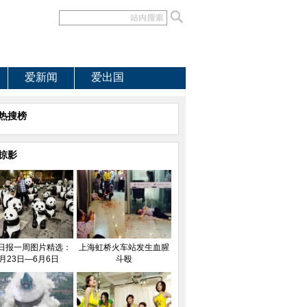
爱新闻
爱出国
热搜榜
掠影
日报一周图片精选：
上海虹桥火车站发生血腥
月23日—6月6日
斗殴