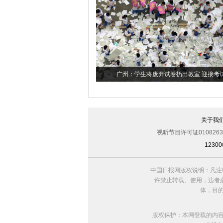
广州：学生将废弃试卷扔出教室 迎接考
关于我
视听节目许可证0108263
123
中国日报网版权说明：凡注
许禁止转载、使用，违者必
体，目
版权保护：本网登载的内