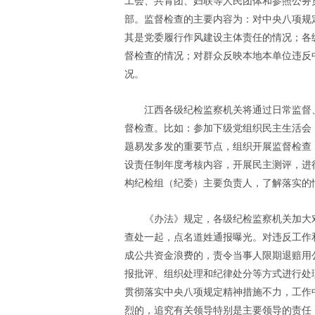
工会、共青团、妇联等人民团体和参照公务
部。监督检查的主要内容为：对中央八项规
其是党委履行作风建设主体责任的情况；各
督检查的情况；对群众反映本地本单位违反
况。
江西各级纪检监察机关将通过日常监督
督检查。比如：参加下级党组织民主生活会
题易发多发的重要节点，组织开展监督检查
设责任制年度考核内容，开展民主测评，进
构纪检组（纪委）主要负责人，了解落实的
《办法》规定，各级纪检监察机关加大
查处一起，点名道姓通报曝光。对违反工作
成公共资金浪费的，责令当事人限期退赔用
报批评、组织处理和纪律处分等方式进行处
贯彻落实中央八项规定精神措施不力，工作
烈的，追究有关领导特别是主要领导的责任