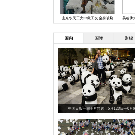
北京颐和园迎来对公众开放100周
山东农民工火中救工友 全身被烧
美哈佛
年
伤99%
皮
国内
国际
财经
中国日报一周图片精选：5月123日—6月