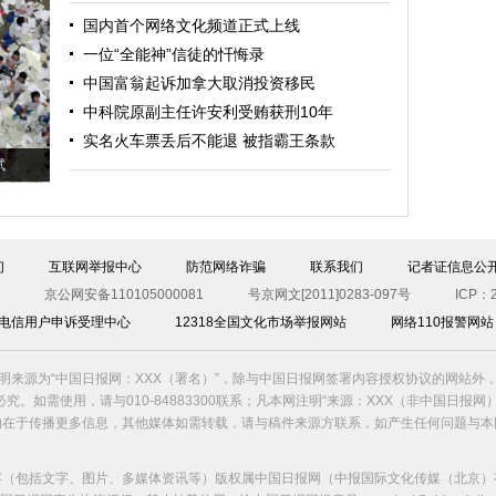
国内首个网络文化频道正式上线
一位“全能神”信徒的忏悔录
中国富翁起诉加拿大取消投资移民
中科院原副主任许安利受贿获刑10年
实名火车票丢后不能退 被指霸王条款
试
们
互联网举报中心
防范网络诈骗
联系我们
记者证信息公
京公网安备110105000081
号京网文[2011]0283-097号
ICP：2
00电信用户申诉受理中心
12318全国文化市场举报网站
网络110报警网站
明来源为“中国日报网：XXX（署名）”，除与中国日报网签署内容授权协议的网站外
究。如需使用，请与010-84883300联系；凡本网注明“来源：XXX（非中国日报网
的在于传播更多信息，其他媒体如需转载，请与稿件来源方联系，如产生任何问题与本
容（包括文字、图片、多媒体资讯等）版权属中国日报网（中报国际文化传媒（北京）