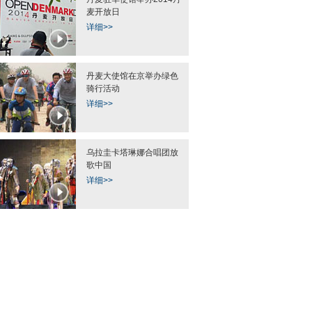
麦开放日
详细>>
塌陷犹如“天坑”
重庆车展惊现“啦叭车” 周身装音响
今夏西瓜很忙 加拿
造形古怪
瓜雕刻出惊
丹麦大使馆在京举办绿色
骑行活动
详细>>
乌拉圭卡塔琳娜合唱团放
歌中国
详细>>