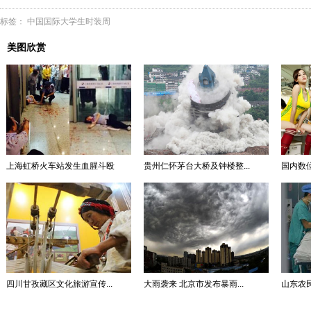
标签：
中国国际大学生时装周
美图欣赏
上海虹桥火车站发生血腥斗殴
贵州仁怀茅台大桥及钟楼整...
国内数
四川甘孜藏区文化旅游宣传...
大雨袭来 北京市发布暴雨...
山东农民