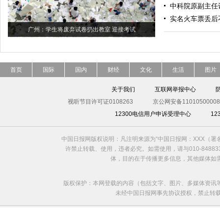
中科院原副主任
实名火车票丢后
广州：学生将废弃试卷扔出教室 迎接考试
首页
国际
国内
财经
文化
生活
图片
关于我们
互联网举报中心
视听节目许可证0108263
京公网安备11010500008
12300电信用户申诉受理中心
1
中国日报网版权说明：凡注明来源为“中国日报网：XXX（
许禁止转载、使用，违者必究。如需使用，请与010-8488
体，目的在于传播更多信息，其他媒体如
版权保护：本网登载的内容（包括文字、图片、多媒体资讯
未经中国日报网事先协议授权，禁止转载使用。给