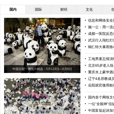
国内
国际
财经
文化
信息和网络安全
施一公：用一流
成都一医院反恐
武汉行人闯红灯
铜仁特大暴雨致
工地男童忘情演
北京65岁老人练
中国日报一周图片精选：5月123日—6月6日
重庆水上豪华酒
辽宁4名邪教成
岳阳就官微用粗
国内首个网络文
一位“全能神”信
中国富翁起诉加