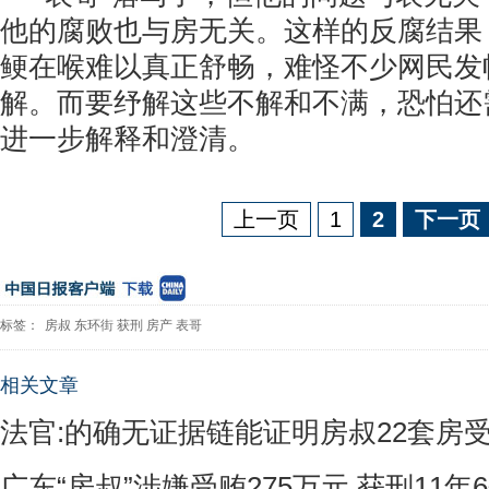
他的腐败也与房无关。这样的反腐结果
鲠在喉难以真正舒畅，难怪不少网民发
解。而要纾解这些不解和不满，恐怕还
进一步解释和澄清。
上一页
1
2
下一页
标签：
房叔
东环街
获刑
房产
表哥
相关文章
法官:的确无证据链能证明房叔22套房
广东“房叔”涉嫌受贿275万元 获刑11年