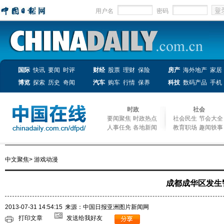
用户名
密码
国际
快讯
要闻
时评
财经
股票
理财
保险
房产
海外地产
家居
博览
探索
历史
奇闻
汽车
购车
行情
保养
科技
数码产品
手机
时政
社会
要闻聚焦
时政热点
社会民生
节会大全
人事任免
各地新闻
教育职场
趣闻轶事
中文聚焦
>
游戏动漫
成都成华区发生
2013-07-31 14:54:15
来源：中国日报亚洲图片新闻网
打印文章
发送给我好友