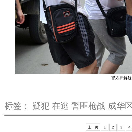
警方押解疑
标签：
疑犯
在逃
警匪枪战
成华
上一页
1
2
3
4