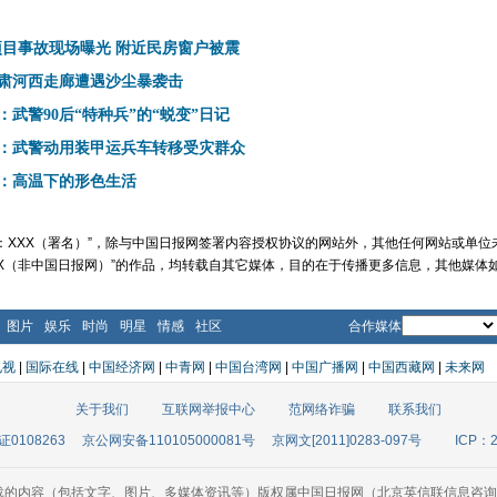
项目事故现场曝光 附近民房窗户被震
肃河西走廊遭遇沙尘暴袭击
：武警90后“特种兵”的“蜕变”日记
：武警动用装甲运兵车转移受灾群众
：高温下的形色生活
：XXX（署名）”，除与中国日报网签署内容授权协议的网站外，其他任何网站或单
来源：XXX（非中国日报网）”的作品，均转载自其它媒体，目的在于传播更多信息，其他
图片
娱乐
时尚
明星
情感
社区
合作媒体
电视
|
国际在线
|
中国经济网
|
中青网
|
中国台湾网
|
中国广播网
|
中国西藏网
|
未来网
关于我们
互联网举报中心
范网络诈骗
联系我们
0108263
京公网安备110105000081号
京网文[2011]0283-097号
ICP：2
载的内容（包括文字、图片、多媒体资讯等）版权属中国日报网（北京英信联信息咨询