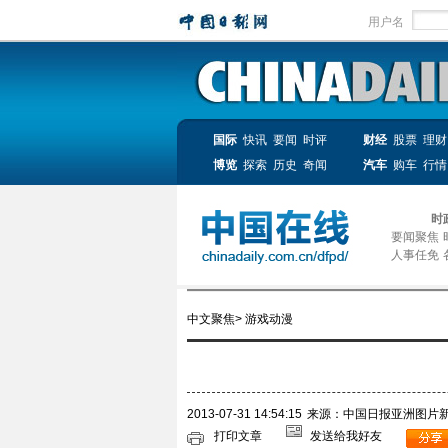
用户名
国际
快讯
要闻
时评
财经
股票
理财
博览
探索
历史
奇闻
汽车
购车
行情
时
要闻聚焦
人事任免
中文聚焦
>
游戏动漫
2013-07-31 14:54:15
来源：中国日报亚洲图片
打印文章
发送给我好友