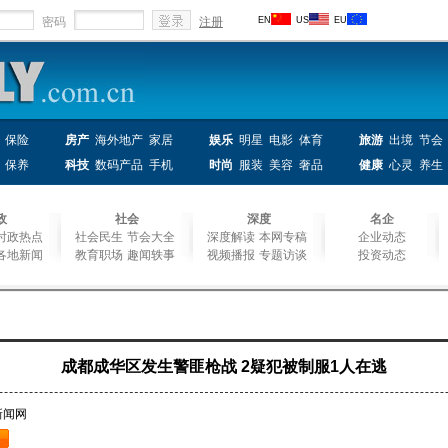
密码
注册
EN
US
EU
保险
房产
海外地产
家居
娱乐
明星
电影
体育
旅游
出境
节会
保养
科技
数码产品
手机
时尚
服装
美容
奢品
健康
心灵
养生
政
社会
深度
名企
时政热点
社会民生
节会大全
深度解读
本网专稿
企业动态
各地新闻
教育职场
趣闻轶事
视频播报
专题访谈
投资动态
成都成华区发生警匪枪战 2疑犯被制服1人在逃
新闻网