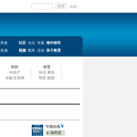
高级
美食
社区
论坛
专题
海外移民
美酒
视频
图库
活动
亲子教育
科技
体育
科技IT
快讯
聚焦
传媒/互联网
明星
酷图
中国在线