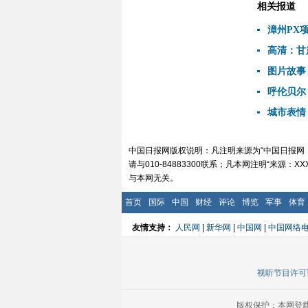
相关报道
漳州PX
高清：甘
图片故事
呼伦贝尔
城市表情
中国日报网版权说明：凡注明来源为“中国日报网
请与010-84883300联系；凡本网注明“
与本网无关。
首页
国际
中国
财经
评论
博览
军事
体育
友情支持：
人民网
|
新华网
|
中国网
|
中国网络
视听节目许可证
版权保护：本网登