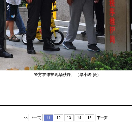
警方在维护现场秩序。（华小峰 摄）
|<<
上一页
11
12
13
14
15
下一页