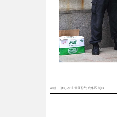
标签：
疑犯
在逃
警匪枪战
成华区
制服