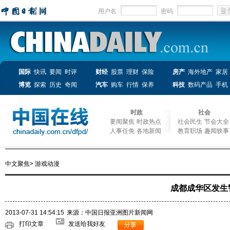
用户名
密码
国际
快讯
要闻
时评
财经
股票
理财
保险
房产
海外地产
家居
博览
探索
历史
奇闻
汽车
购车
行情
保养
科技
数码产品
手机
时政
社会
要闻聚焦
时政热点
社会民生
节会大全
人事任免
各地新闻
教育职场
趣闻轶事
中文聚焦
>
游戏动漫
成都成华区发生
2013-07-31 14:54:15
来源：中国日报亚洲图片新闻网
打印文章
发送给我好友