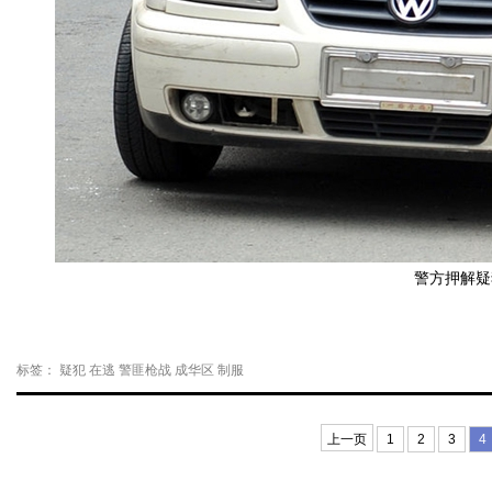
警方押解疑
标签：
疑犯
在逃
警匪枪战
成华区
制服
上一页
1
2
3
4