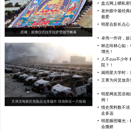
盘点网上晒私密
老外眼中最经典
最爱
明星合影长点心
西藏：展佛仪式拉开拉萨雪顿节帷幕
卓伟一作诗，娱
林志玲林心如：
增光！
人不zuo不少年
院？！
揭明星大学时：
王菁为何炅放弃
明星网友恶语相
例！
天津滨海新区危险品仓库爆炸 现场附近一片狼藉
情史黑料数不清
走多远
明星睡照曝光：B
会撒娇