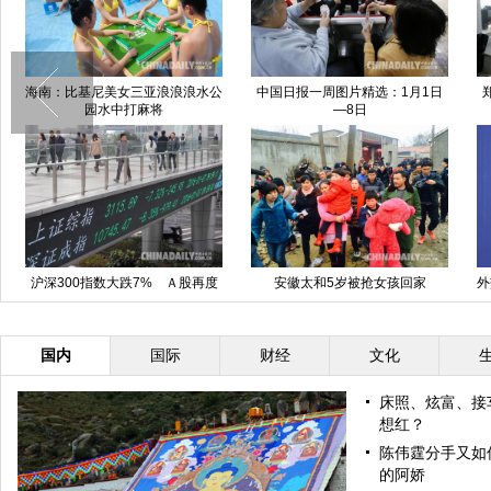
海南：比基尼美女三亚浪浪浪水公
中国日报一周图片精选：1月1日
园水中打麻将
—8日
沪深300指数大跌7% Ａ股再度
安徽太和5岁被抢女孩回家
外
提前收盘
国内
国际
财经
文化
床照、炫富、接
想红？
陈伟霆分手又如
的阿娇