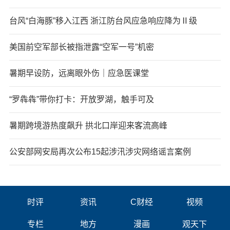
台风“白海豚”移入江西 浙江防台风应急响应降为Ⅱ级
美国前空军部长被指泄露“空军一号”机密
暑期早设防，远离眼外伤｜应急医课堂
“罗犇犇”带你打卡：开放罗湖，触手可及
暑期跨境游热度飙升 拱北口岸迎来客流高峰
公安部网安局再次公布15起涉汛涉灾网络谣言案例
时评
资讯
C财经
视频
专栏
地方
漫画
观天下