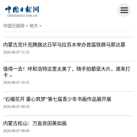
中国日报网
>
地方
>
内蒙古克什克腾旗达日罕乌拉苏木举办首届铁蹄马那达慕
2026-08-07 11:32
值得一去！呼和浩特这里太美了，随手拍都是大片，速来打
卡→
2026-08-07 10:55
“石榴花开 童心筑梦”第七届青少年书画作品展开展
2026-08-07 09:10
内蒙古松山：万亩良田美如画
2026-08-07 09:09