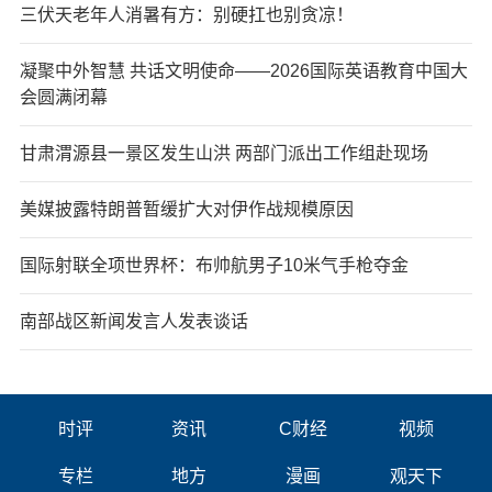
三伏天老年人消暑有方：别硬扛也别贪凉！
凝聚中外智慧 共话文明使命——2026国际英语教育中国大
会圆满闭幕
甘肃渭源县一景区发生山洪 两部门派出工作组赴现场
美媒披露特朗普暂缓扩大对伊作战规模原因
国际射联全项世界杯：布帅航男子10米气手枪夺金
南部战区新闻发言人发表谈话
时评
资讯
C财经
视频
专栏
地方
漫画
观天下