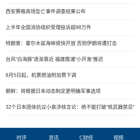
西安赛格商场坠亡事件调查结果公布
上半年全国消协组织受理投诉超98万件
特朗普：霍尔木兹海峡很快开放 否则伊朗将遭打击
台风“白海豚”逐渐靠近 福建霞浦“小开渔”推迟
8月5日起，机票燃油附加费下调
朝鲜：将根据日本动态制定更明确军事选项
32个日本团体抗议小泉涉核言论：绝不能打破“核武器禁忌”
时评
资讯
C财经
视频