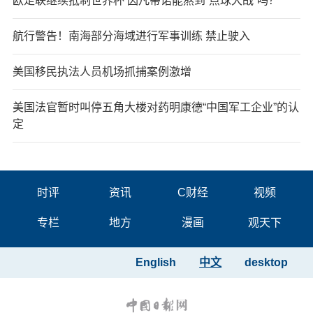
欧足联继续抵制世界杯 因凡蒂诺能熬到“点球大战”吗？
航行警告！南海部分海域进行军事训练 禁止驶入
美国移民执法人员机场抓捕案例激增
美国法官暂时叫停五角大楼对药明康德“中国军工企业”的认
定
时评
资讯
C财经
视频
专栏
地方
漫画
观天下
English
中文
desktop