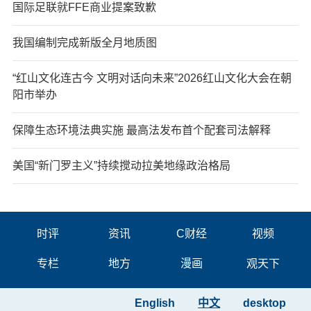
国际足联就FFE商业提案致歉
我国编制完成新版全月地质图
“红山文化连古今 文明对话向未来”2026红山文化大会在朝
阳市举办
保障生态环境法典实施 最高法发布首个配套司法解释
美国“新门罗主义”持续搅动拉美地缘政治格局
时评
资讯
C财经
视频
专栏
地方
漫画
观天下
English
中文
desktop