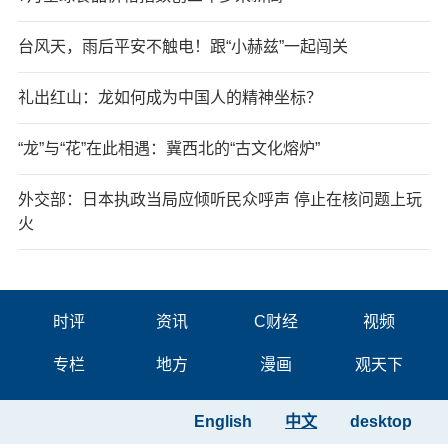
台风天，雨后平安不触电！跟“小赫兹”一起闯关
礼出红山：龙如何成为中国人的精神坐标？
“龙”与“花”在此相遇：冀西北的“古文化熔炉”
外交部：日本执政当局应倾听民众呼声 停止在核问题上玩
火
时评
资讯
C财经
视频
专栏
地方
漫画
观天下
English
中文
desktop