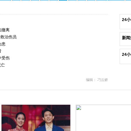
24
知撤离
力救治伤员
新闻
为患
者
24
中受伤
死亡
编辑： 刁云娇