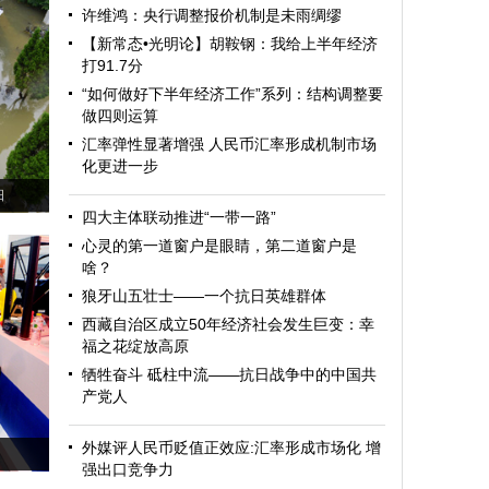
许维鸿：央行调整报价机制是未雨绸缪
【新常态•光明论】胡鞍钢：我给上半年经济
打91.7分
“如何做好下半年经济工作”系列：结构调整要
做四则运算
汇率弹性显著增强 人民币汇率形成机制市场
化更进一步
日
四大主体联动推进“一带一路”
心灵的第一道窗户是眼睛，第二道窗户是
啥？
狼牙山五壮士——一个抗日英雄群体
西藏自治区成立50年经济社会发生巨变：幸
福之花绽放高原
牺牲奋斗 砥柱中流——抗日战争中的中国共
产党人
外媒评人民币贬值正效应:汇率形成市场化 增
强出口竞争力