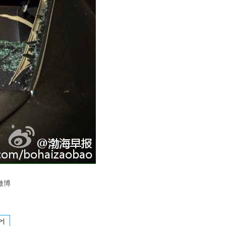
微博
>|