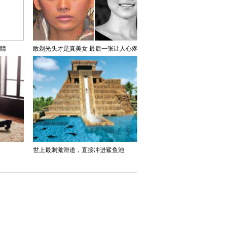
吸睛
敢剃光头才是真美女 最后一张让人心疼
世上最刺激滑道，直接冲进鲨鱼池