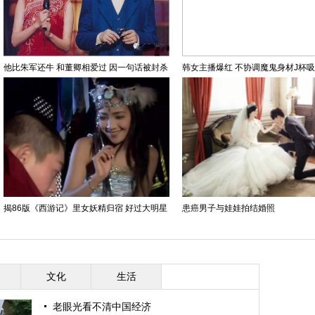
他比朱军还牛 和董卿相爱过 因一句话被封杀
韩女主播爆红 不协调魔鬼身材J杯
揭86版《西游记》里女妖精归宿 好过大明星
患癌男子与娃娃拍结婚照
文化
生活
老眼光看不清中国经济