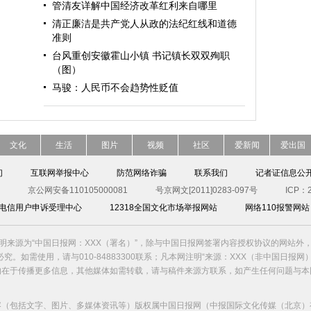
管清友详解中国经济改革红利来自哪里
清正廉洁是共产党人从政的法纪红线和道德
准则
台风重创安徽霍山小镇 书记镇长双双殉职
（图）
马骏：人民币不会趋势性贬值
文化
生活
图片
视频
社区
爱新闻
爱出国
们
互联网举报中心
防范网络诈骗
联系我们
记者证信息公
京公网安备110105000081
号京网文[2011]0283-097号
ICP：2
00电信用户申诉受理中心
12318全国文化市场举报网站
网络110报警网站
明来源为“中国日报网：XXX（署名）”，除与中国日报网签署内容授权协议的网站外
究。如需使用，请与010-84883300联系；凡本网注明“来源：XXX（非中国日报网
的在于传播更多信息，其他媒体如需转载，请与稿件来源方联系，如产生任何问题与本
容（包括文字、图片、多媒体资讯等）版权属中国日报网（中报国际文化传媒（北京）