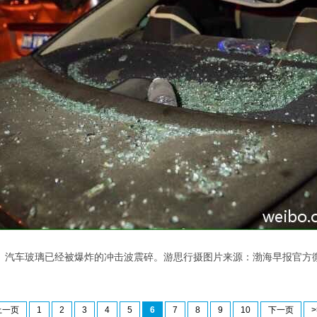
汽车玻璃已经被爆炸的冲击波震碎。游思行摄图片来源：渤海早报官方
上一页
1
2
3
4
5
6
7
8
9
10
下一页
>