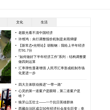
文化
生活
老眼光看不清中国经济
许维鸿：央行调整报价机制是未雨绸缪
【新常态•光明论】胡鞍钢：我给上半年经济
打91.7分
“如何做好下半年经济工作”系列：结构调整要
做四则运算
汇率弹性显著增强 人民币汇率形成机制市场
化更进一步
日
四大主体联动推进“一带一路”
心灵的第一道窗户是眼睛，第二道窗户是
啥？
狼牙山五壮士——一个抗日英雄群体
西藏自治区成立50年经济社会发生巨变：幸