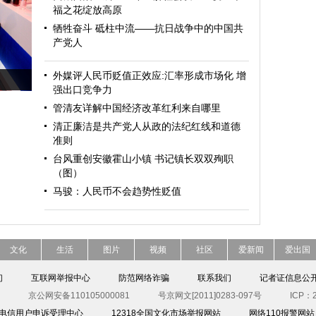
福之花绽放高原
牺牲奋斗 砥柱中流——抗日战争中的中国共
产党人
外媒评人民币贬值正效应:汇率形成市场化 增
强出口竞争力
管清友详解中国经济改革红利来自哪里
清正廉洁是共产党人从政的法纪红线和道德
准则
台风重创安徽霍山小镇 书记镇长双双殉职
（图）
马骏：人民币不会趋势性贬值
文化
生活
图片
视频
社区
爱新闻
爱出国
们
互联网举报中心
防范网络诈骗
联系我们
记者证信息公
京公网安备110105000081
号京网文[2011]0283-097号
ICP：2
00电信用户申诉受理中心
12318全国文化市场举报网站
网络110报警网站