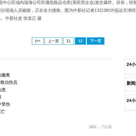
际物流中心区域内瑞海公司所属危险品仓库(系民营企业)发生爆炸。目前，
部分现场人员被困，正在全力搜救。图为中新社记者13日3时许抵达天津
。中新社发 张道正 摄
|<<
上一页
11
12
下一页
24
知撤离
力救治伤员
新闻
为患
者
24
中受伤
死亡
编辑： 刁云娇