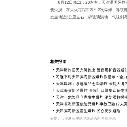
8月12日晚11：20左右，天津港国
筑受损。在灭火过程中发生2次爆炸，导致
发生地近2公里左右，碎玻璃满地，气味刺鼻
相关报道
天津爆炸居民光脚跑出 警察用扩音器通
习近平对天津滨海新区爆炸作指示：全
天津爆炸：系危险品仓库爆炸 医院人满
天津海滨新区爆炸 医院门口聚集众多伤
天津一危险品仓库发生爆炸 消防员救援
天津滨海新区危险品爆炸事故已致17人
天津滨海新区发生爆炸 民众街头避险
标签：
天津港
碎玻璃
危险品仓库
事故
满地