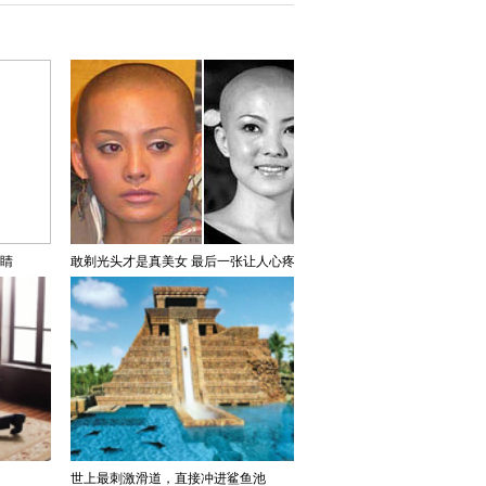
吸睛
敢剃光头才是真美女 最后一张让人心疼
世上最刺激滑道，直接冲进鲨鱼池