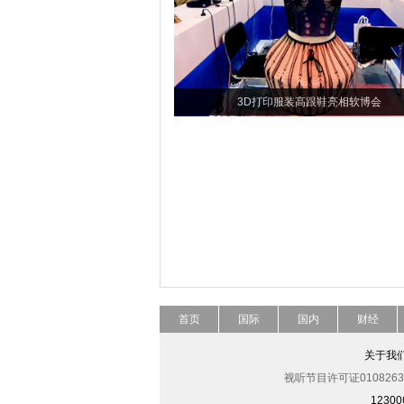
3D打印服装高跟鞋亮相软博会
首页
国际
国内
财经
关于我
视听节目许可证0108263
123