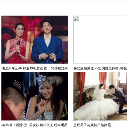
他比朱军还牛 和董卿相爱过 因一句话被封杀
韩女主播爆红 不协调魔鬼身材J杯
揭86版《西游记》里女妖精归宿 好过大明星
患癌男子与娃娃拍结婚照