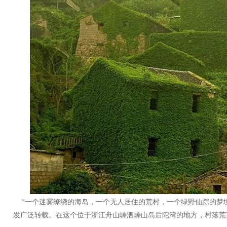
“一个迷雾缭绕的海岛，一个无人居住的荒村，一个绿野仙踪的梦境
发广泛转载。在这个位于浙江舟山嵊泗嵊山岛后陀湾的地方，村落荒