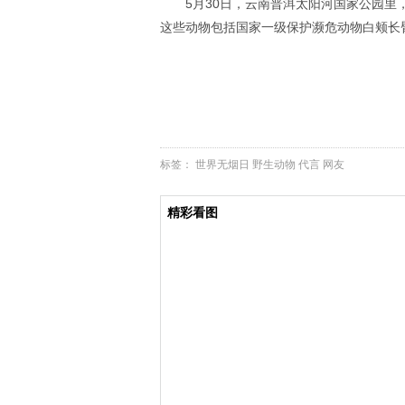
5月30日，云南普洱太阳河国家公园里
这些动物包括国家一级保护濒危动物白颊长
标签：
世界无烟日
野生动物
代言
网友
精彩看图