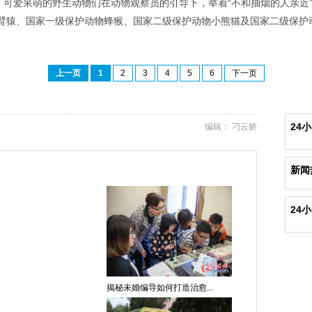
，可爱呆萌的野生动物们在动物观察员的引导下，举着“不和抽烟的人亲近
臂猿、国家一级保护动物蜂猴、国家二级保护动物小熊猫及国家二级保护动
上一页
1
2
3
4
5
6
下一页
24
编辑： 刁云娇
新闻
24
揭秘未婚编导如何打造治愈...