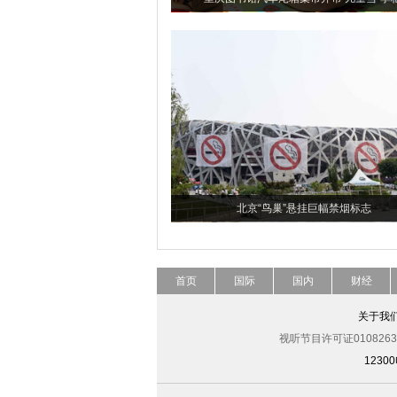
北京“鸟巢”悬挂巨幅禁烟标志
首页
国际
国内
财经
关于我
视听节目许可证0108263
123