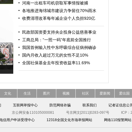
河南一出租车司机窃取军事情报被捕
各地推进海绵城市建设力争留住70%雨水
收费清理改革每年减企业个人负担920亿
民政部国资委支持央企投身公益慈善事业
工商总局：“一照一码”年底前全国推行
我国首例输入性中东呼吸综合征病例确诊
国内月收入超过万元的女性不足10%
全国社保基金去年投资收益率11.69%
文化
生活
图片
视频
社区
爱新闻
爱出国
们
互联网举报中心
防范网络诈骗
联系我们
记者证信息公
京公网安备110105000081
号京网文[2011]0283-097号
ICP：2
00电信用户申诉受理中心
12318全国文化市场举报网站
网络110报警网站