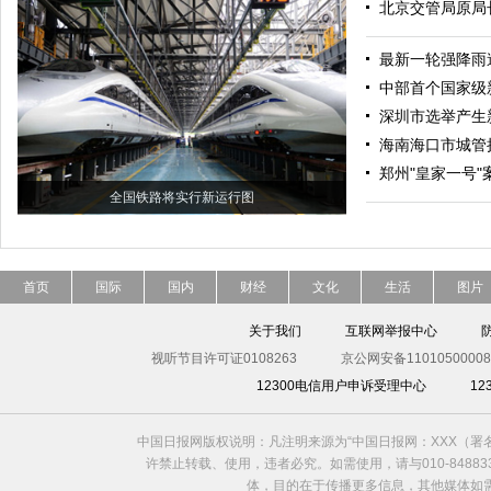
北京交管局原局
最新一轮强降雨
中部首个国家级
深圳市选举产生
海南海口市城管
郑州"皇家一号"
全国铁路将实行新运行图
首页
国际
国内
财经
文化
生活
图片
关于我们
互联网举报中心
视听节目许可证0108263
京公网安备11010500008
12300电信用户申诉受理中心
1
中国日报网版权说明：凡注明来源为“中国日报网：XXX（
许禁止转载、使用，违者必究。如需使用，请与010-8488
体，目的在于传播更多信息，其他媒体如