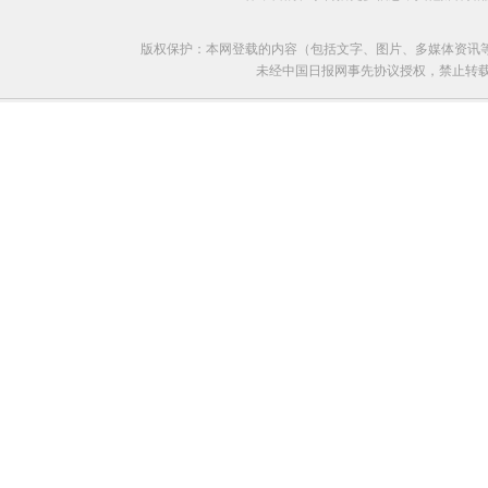
版权保护：本网登载的内容（包括文字、图片、多媒体资讯
未经中国日报网事先协议授权，禁止转载使用。给