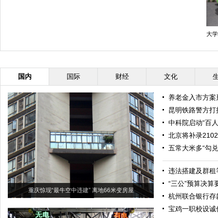
大学
国内
国际
财经
文化
养老金入市方案
昆明铁路警方打
中科院启动“百
北京将补录21
五常大米多“勾兑
违法搭建及群租
“三公”预算决
重庆惊现“最牛空中违建” 离地66米变房屋
杭州联合银行存款
宝鸡一职校设诚