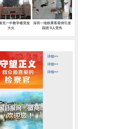
南充一中教学楼突发
深圳一地铁乘客晕倒引发
大火
踩踏 9人受伤
详细>>
详细>>
详细>>