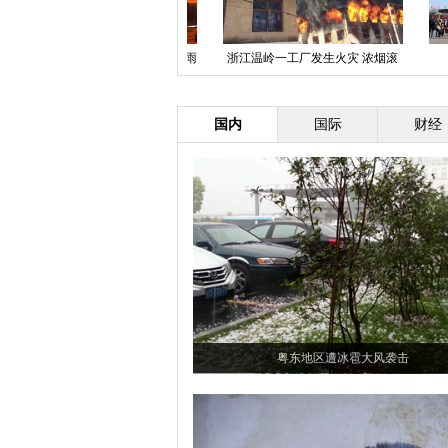
北京沙尘暴后迎蓝天
深圳一地铁乘客晕倒引发踩踏 9人
北京八
受伤
国内
国际
财经
粤东地区遭冰雹大风袭击