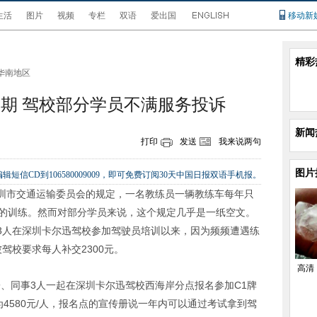
生活
图片
视频
专栏
双语
爱出国
移动新
精彩
华南地区
过期 驾校部分学员不满服务投诉
新闻
打印
发送
我来说两句
图片
辑短信CD到106580009009，即可免费订阅30天中国日报双语手机报。
圳市交通运输委员会的规定，一名教练员一辆教练车每年只
时的训练。然而对部分学员来说，这个规定几乎是一纸空文。
3人在深圳卡尔迅驾校参加驾驶员培训以来，因为频频遭遇练
驾校要求每人补交2300元。
高清
妻子、同事3人一起在深圳卡尔迅驾校西海岸分点报名参加C1牌
为4580元/人，报名点的宣传册说一年内可以通过考试拿到驾