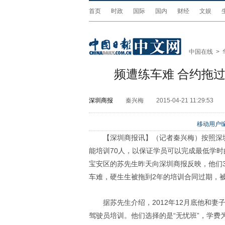
首页
时政
国际
国内
财经
文娱
中国在线
>
频遭练车难 合约拖
深圳商报
秦兴梅
2015-04-21 11:29:53
移动用户编
【深圳商报讯】（记者秦兴梅）按照深
能培训70人，以保证学员可以完成最低学
宝安区的苏先生昨天向深圳商报反映，他们
车难，硬生生被拖到2年的培训合同过期，被
据苏先生介绍，2012年12月底他和
驾驶员培训。他们选择的是“无忧班”，学费