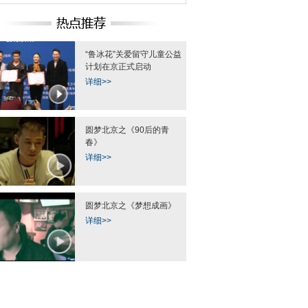
“闯入”北京电影节红
中国日报一周图片精选：4月11
2015中国国际照相
毯
日-17日
与技术博览会
“鲁冰花”关爱留守儿童公益
计划在京正式启动
详细>>
圆梦北京之《90后的青
春》
详细>>
圆梦北京之《梦想成画》
详细>>