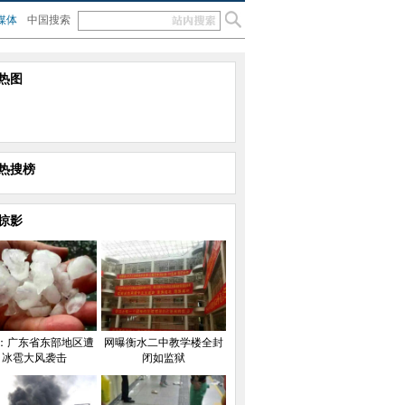
媒体
中国搜索
热图
热搜榜
掠影
：广东省东部地区遭
网曝衡水二中教学楼全封
冰雹大风袭击
闭如监狱