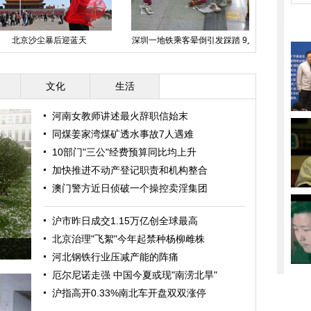
大处：民间茶师傅秀炒制春
北京地铁2号线信号故障 致部分列
路人冒充明星
茶
车晚点
文化
生活
河南女教师讲述最火辞职信始末
同煤姜家湾煤矿透水事故7人遇难
10部门"三公"经费预算同比均上升
加快推进不动产登记职责和机构整合
澳门警方近日侦破一个操控卖淫集团
沪市昨日成交1.15万亿创全球最高
北京治理"飞絮"今年起禁种杨柳雌株
河北钢铁行业压减产能的阵痛
厄尔尼诺走强 中国今夏或现"南涝北旱"
沪指高开0.33%南北车开盘双双涨停