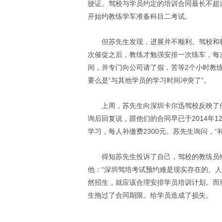
驶证。驾校与学员约定的培训合同最长不超过
开始约教练学车准备科目二考试。
但苏先生发现，进展并不顺利。驾校和
次催促之后，教练才勉强安排一次练车，每
间，并专门向公司请了假，苦等2个小时教练
要么是“与其他学员的学习时间冲突了”。
上周，苏先生向深圳卡尔迅驾校反映了
询后回复说，跟他们的合同早已于2014年
学习，每人补缴费2300元。苏先生询问，“
得知苏先生投诉了自己，驾校的教练员
他：“深圳驾培考试预约难是现实存在的。
然招生，就应该合理安排学员培训计划。而
生拖过了合同期限。给学员造成了损失。