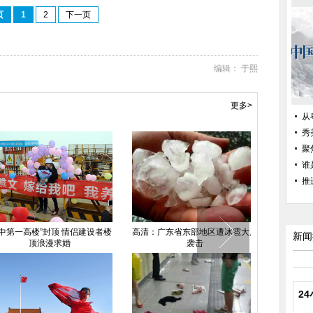
页
1
2
下一页
编辑： 于熙
更多>
从
秀
聚
谁
推
水二中教学楼全封闭如监狱
四川南充一中教学楼突发大火
男女冒雨相亲
新闻
2