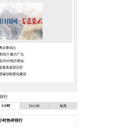
粤企看信心
美四川 魅力广元
焦2015地方两会
是最美基层法官
进诚信制度化建设
 搭配衔杯传水增感
成都一80吨砂石车爆胎翻倒压教
深圳一企业排污 致周
排行
情
练车 车中5人死3人
1小时
24小时
每周
4小时热评排行