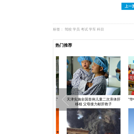
上一
标签：
驾校
学员
考试
学车
科目
热门推荐
“华中第一高楼”封顶 情侣建设者楼
高清：广东省东部地区遭冰雹大风
网曝衡
顶浪漫求婚
袭击