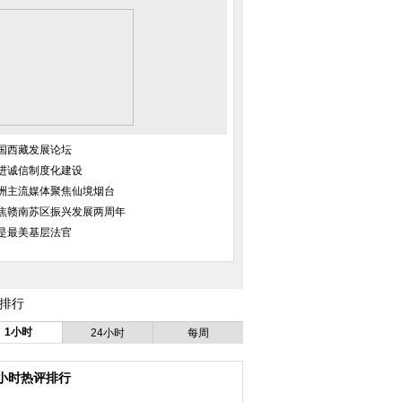
国西藏发展论坛
进诚信制度化建设
落幕
湖南张家界：“蜘蛛侠”1400米悬崖
山东青岛频现雾锁全城景观
绝壁上捡垃圾 引游客围观
洲主流媒体聚焦仙境烟台
焦赣南苏区振兴发展两周年
是最美基层法官
排行
赏樱大
北京男子用“肉卷鲜花”求婚成功
非遗进校园 千名藏族学生展演果
1小时
24小时
每周
谐课间操
4小时热评排行