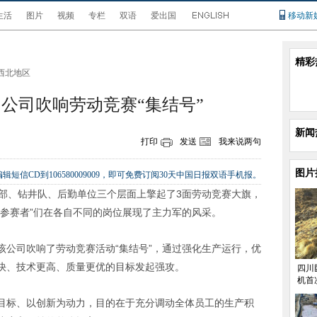
生活
图片
视频
专栏
双语
爱出国
移动新
精彩
西北地区
公司吹响劳动竞赛“集结号”
新闻
打印
发送
我来说两句
图片
辑短信CD到106580009009，即可免费订阅30天中国日报双语手机报。
理部、钻井队、后勤单位三个层面上擎起了3面劳动竞赛大旗，
“参赛者”们在各自不同的岗位展现了主力军的风采。
该公司吹响了劳动竞赛活动“集结号”，通过强化生产运行，优
快、技术更高、质量更优的目标发起强攻。
四川
机首
目标、以创新为动力，目的在于充分调动全体员工的生产积