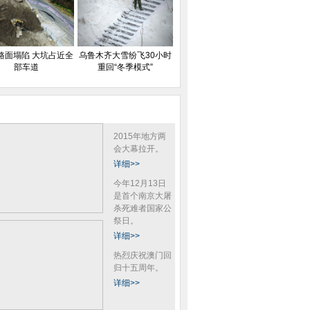
路面塌陷 大坑占近全
乌鲁木齐大雪纷飞30小时
部车道
重回“冬季模式”
2015年地方两
会大幕拉开。
详细>>
今年12月13日
是首个南京大屠
杀死难者国家公
祭日。
详细>>
热烈庆祝澳门回
归十五周年。
详细>>