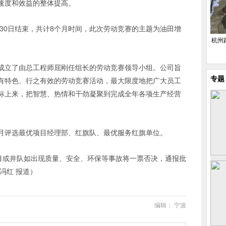
速度和效益的整体提高。
月30日结束，共计8个月时间，此次劳动竞赛的主题为油田增
杭州
成立了由总工程师屈刚任组长的劳动竞赛领导小组。公司旨
专题
有特色、行之有效的劳动竞赛活动，最大限度地把广大员工
标上来，把智慧、热情和干劲凝聚到完成全年各项生产经营
月评选最优项目经理部、红旗队、最优服务红旗单位。
项目或井队如出现质量、安全、环保等事故将一票否决，通报批
冯红 报道）
编辑： 宁波