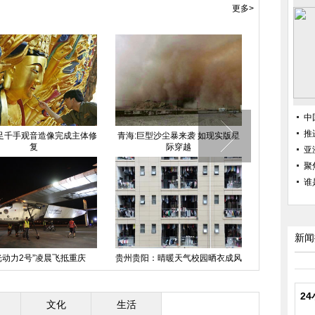
更多>
中
推
造像完成主体修
青海:巨型沙尘暴来袭 如现实版星
花样滑冰世锦赛在上海
际穿越
亚
聚
谁
新闻
凌晨飞抵重庆
贵州贵阳：晴暖天气校园晒衣成风
南京鸡鸣古刹樱花盛开 “
景
军”挤爆整条道
2
文化
生活