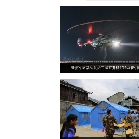
新疆军区某陆航旅开展直升机群跨昼夜训