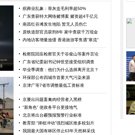
殡葬业乱象：骨灰盒毛利率超50%
广东查获特大网络赌博案 赌资超4千亿元
南昌红谷滩发生地陷 暂无人员伤亡
原铁道部官员获刑8年 家中查获千万现金
内地访客增量放缓 香港旅游零售遇"寒流"
检察院回应检察官关于谷俊山等案件言论
广东省纪委副书记钟世坚接受组织调查
练
毕业季调查：他们为什么选择离开北京？
环保部公布四城市首要大气污染来源
京津广等7省市调整最低工资标准
京屡出问题畜禽肉经营者入黑榜
“新角色” 使政务平台更接地气
北京将出台霾预报预警行业标准
教育部:"择校冲动"强烈城区推多校划片
我国最大国有林区停止63年天然林采伐