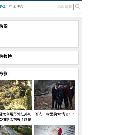
媒体
中国搜索
热图
热搜榜
掠影
卧龙利用野外红外相
百态：村里的“时尚青年”
次拍到雪豹母子影像