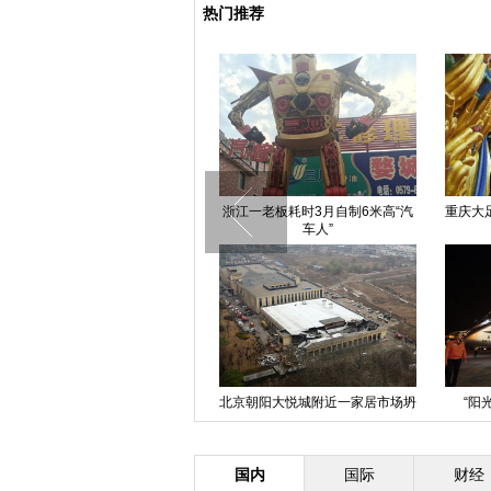
热门推荐
浙江一老板耗时3月自制6米高“汽
重庆大足千手观音
车人”
复
北京朝阳大悦城附近一家居市场坍
“阳光动力2号”
塌
国内
国际
财经