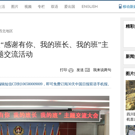
生活
图片
视频
专栏
双语
爱出国
移动新
精彩
西北地区
“感谢有你、我的班长、我的班”主
题交流活动
新闻
打印
发送
我来说两句
图片
辑短信CD到106580009009，即可免费订阅30天中国日报双语手机报。
四川
机首