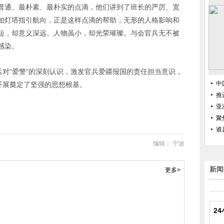
普通、最朴素、最朴实的点滴，他们讲到了班长的严厉、宽
如灯塔指引航向，正是这样点滴的帮助，无形的人格影响和
短，却意义深远。人物虽小，却光荣璀璨。与会官兵无不被
感染。
兵对“爱警”的深刻认识，激发官兵爱疆报国的责任担当意识，
中
开展奠定了坚强的思想根基。‍
推
亚
聚
谁
编辑： 宁波
新闻
更多>
2