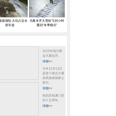
路面塌陷 大坑占近全
乌鲁木齐大雪纷飞30小时
部车道
重回“冬季模式”
2015年地方两
会大幕拉开。
详细>>
今年12月13日
是首个南京大屠
杀死难者国家公
祭日。
详细>>
热烈庆祝澳门回
归十五周年。
详细>>