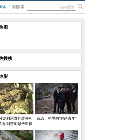
媒体
中国搜索
热图
热搜榜
掠影
卧龙利用野外红外相
百态：村里的“时尚青年”
次拍到雪豹母子影像