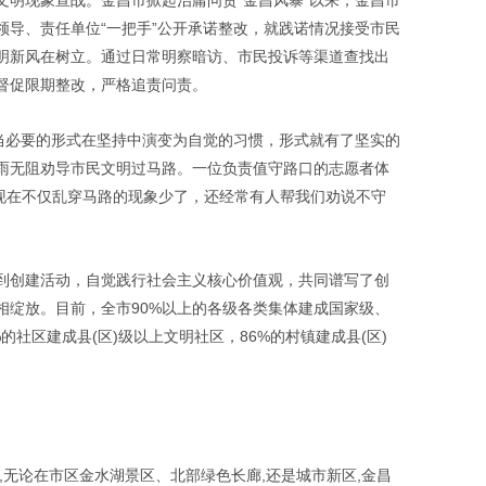
文明现象宣战。金昌市掀起治庸问责“金昌风暴”以来，金昌市
领导、责任单位“一把手”公开承诺整改，就践诺情况接受市民
明新风在树立。通过日常明察暗访、市民投诉等渠道查找出
督促限期整改，严格追责问责。
，当必要的形式在坚持中演变为自觉的习惯，形式就有了坚实的
雨无阻劝导市民文明过马路。一位负责值守路口的志愿者体
，现在不仅乱穿马路的现象少了，还经常有人帮我们劝说不守
到创建活动，自觉践行社会主义核心价值观，共同谱写了创
相绽放。目前，全市
90%
以上的各级各类集体建成国家级、
%
的社区建成县
(
区
)
级以上文明社区，
86%
的村镇建成县
(
区
)
,
无论在市区金水湖景区、北部绿色长廊
,
还是城市新区
,
金昌