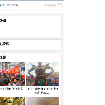
媒体
中国搜索
热图
热搜榜
掠影
批也门撤侨飞抵北京
浙江一老板耗时3月自制6
米高“汽车人”