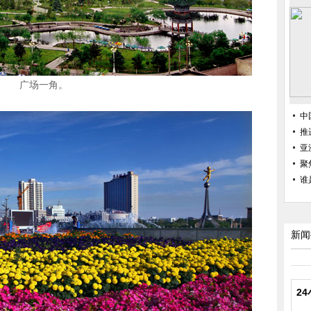
广场一角。
中
推
亚
聚
谁
新闻
2