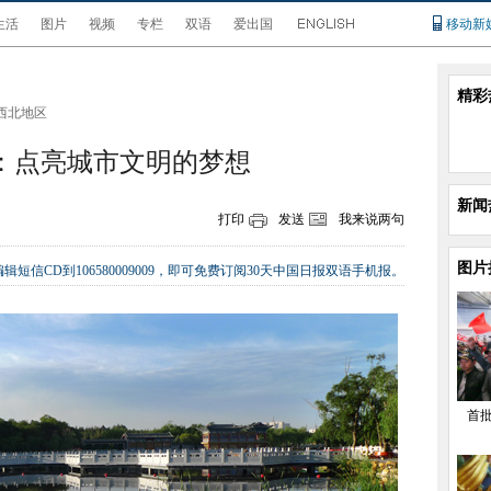
生活
图片
视频
专栏
双语
爱出国
移动新
精彩
西北地区
：点亮城市文明的梦想
新闻
打印
发送
我来说两句
图片
辑短信CD到106580009009，即可免费订阅30天中国日报双语手机报。
首