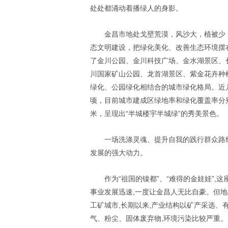
处处都涌动着播绿人的身影。
金昌市地处戈壁荒漠，风沙大，植被少
态文明建设，把绿化美化、改善生态环境摆
了金川公园、金川科技广场、金水湖景区、
川国家矿山公园、龙首湖景区、紫金花卉种
绿化、公园绿化相结合的城市绿化格局。近
顷，目前城市建成区绿地率和绿化覆盖率分
米，呈现出“半城楼宇半城绿”的秀美景色。
一场洗涤灵魂、提升自我的践行群众路
发展的强大动力。
作为“祖国的镍都”、“难得的金娃娃”
,
这
事业发展迅速
,
一度让金昌人无比自豪。但地
工矿城市
,
长期以来
,
产业结构以矿产采选、
气、粉尘、固体废弃物
,
环境污染比较严重。