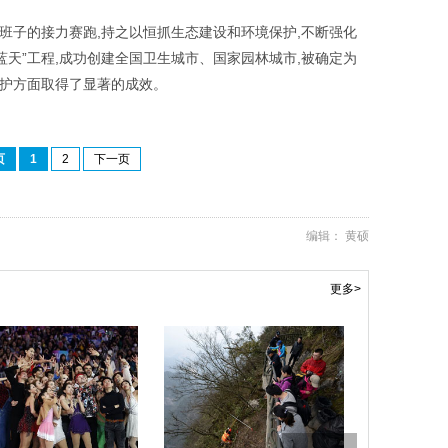
班子的接力赛跑
,
持之以恒抓生态建设和环境保护
,
不断强化
蓝天”工程
,
成功创建全国卫生城市、国家园林城市
,
被确定为
护方面取得了显著的成效。
页
1
2
下一页
编辑： 黄硕
更多>