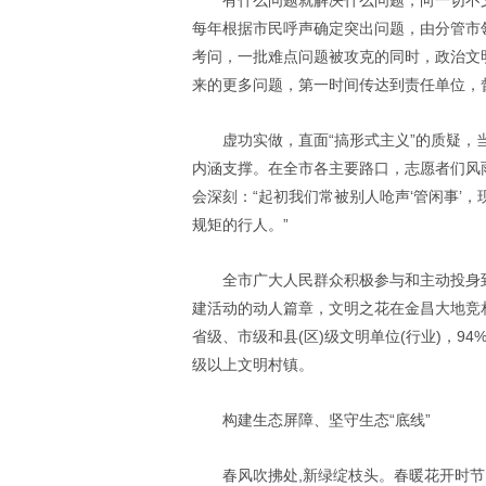
有什么问题就解决什么问题，向一切不
每年根据市民呼声确定突出问题，由分管市
考问，一批难点问题被攻克的同时，政治文
来的更多问题，第一时间传达到责任单位，
虚功实做，直面“搞形式主义”的质疑
内涵支撑。在全市各主要路口，志愿者们风
会深刻：“起初我们常被别人呛声‘管闲事’
规矩的行人。”
全市广大人民群众积极参与和主动投身
建活动的动人篇章，文明之花在金昌大地竞
省级、市级和县
(
区
)
级文明单位
(
行业
)
，
94
级以上文明村镇。
构建生态屏障、坚守生态“底线”
春风吹拂处
,
新绿绽枝头。春暖花开时节