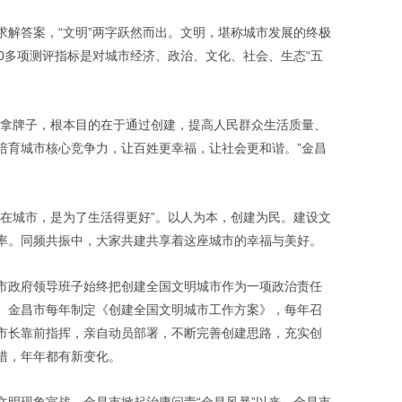
求解答案，“文明”两字跃然而出。文明，堪称城市发展的终极
0
多项测评指标是对城市经济、政治、文化、社会、生态“五
誉拿牌子，根本目的在于通过创建，提高人民群众生活质量、
培育城市核心竞争力，让百姓更幸福，让社会更和谐。”金昌
住在城市，是为了生活得更好”。以人为本，创建为民。建设文
率。同频共振中，大家共建共享着这座城市的幸福与美好。
市政府领导班子始终把创建全国文明城市作为一项政治责任
。金昌市每年制定《创建全国文明城市工作方案》，每年召
市长靠前指挥，亲自动员部署，不断完善创建思路，充实创
措，年年都有新变化。