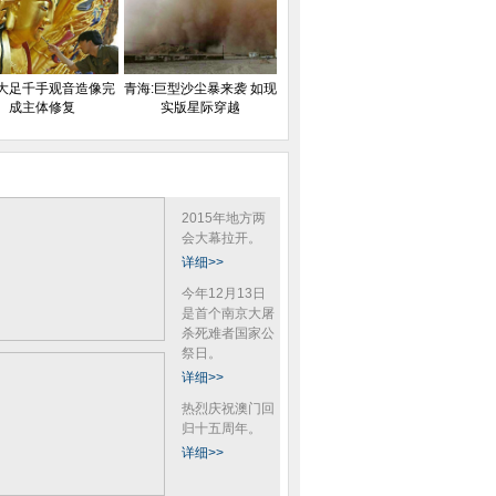
大足千手观音造像完
青海:巨型沙尘暴来袭 如现
成主体修复
实版星际穿越
2015年地方两
会大幕拉开。
详细>>
今年12月13日
是首个南京大屠
杀死难者国家公
祭日。
详细>>
热烈庆祝澳门回
归十五周年。
详细>>