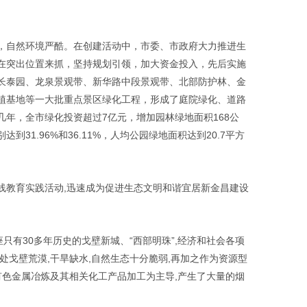
，自然环境严酷。在创建活动中，市委、市政府大力推进生
在突出位置来抓，坚持规划引领，加大资金投入，先后实施
长泰园、龙泉景观带、新华路中段景观带、北部防护林、金
植基地等一大批重点景区绿化工程，形成了庭院绿化、道路
几年，全市绿化投资超过
7
亿元，增加园林绿地面积
168
公
别达到
31.96%
和
36.11%
，人均公园绿地面积达到
20.7
平方
线教育实践活动
,
迅速成为促进生态文明和谐宜居新金昌建设
座只有
30
多年历史的戈壁新城、“西部明珠”
,
经济和社会各项
处戈壁荒漠
,
干旱缺水
,
自然生态十分脆弱
,
再加之作为资源型
有色金属冶炼及其相关化工产品加工为主导
,
产生了大量的烟