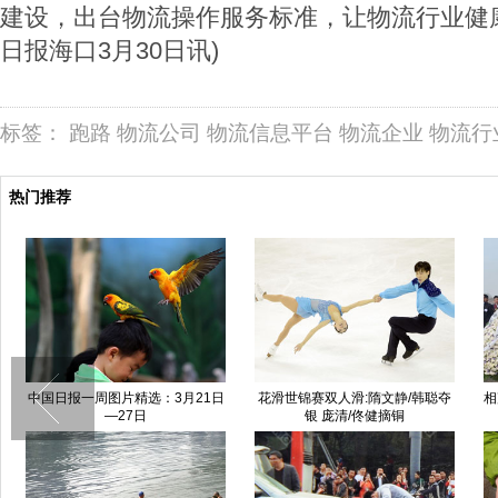
建设，出台物流操作服务标准，让物流行业健
日报海口3月30日讯)
标签：
跑路
物流公司
物流信息平台
物流企业
物流行
热门推荐
中国日报一周图片精选：3月21日
花滑世锦赛双人滑:隋文静/韩聪夺
相
—27日
银 庞清/佟健摘铜