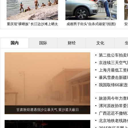
重庆现“裸晒族” 长江边沙滩上晒太
成都男子街头“自杀式碰瓷”(组图)
安
阳
国内
国际
财经
文化
第二批公车拍卖
京连续三天空气
上海月最低工资标
暴风雪袭击新疆
我国取缔66家
旅游局今年力查
漯河原政协常委
甘肃敦煌遭遇强沙尘暴天气 黄沙遮天蔽日
广西迟迟不撤销
北京地铁老线路