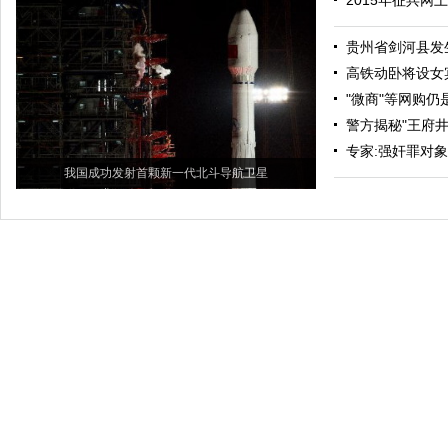
2015年征兵网
贵州省剑河县发生
高铁动卧将设女
"微商"等网购
警方揭秘"王府井
专家:强奸罪对象
我国成功发射首颗新一代北斗导航卫星