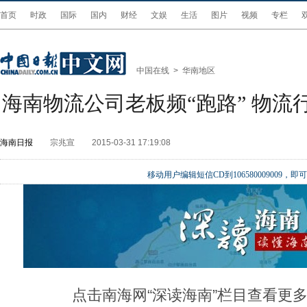
首页
时政
国际
国内
财经
文娱
生活
图片
视频
专栏
中国在线
>
华南地区
海南物流公司老板频“跑路” 物流
海南日报
宗兆宣
2015-03-31 17:19:08
移动用户编辑短信CD到106580009009
点击南海网“深读海南”栏目查看更多