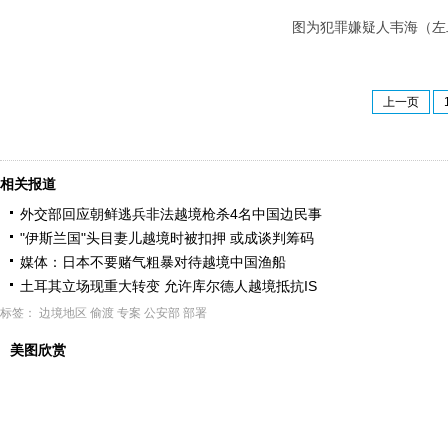
图为犯罪嫌疑人韦海（左二
上一页
相关报道
外交部回应朝鲜逃兵非法越境枪杀4名中国边民事
"伊斯兰国"头目妻儿越境时被扣押 或成谈判筹码
媒体：日本不要赌气粗暴对待越境中国渔船
土耳其立场现重大转变 允许库尔德人越境抵抗IS
标签：
边境地区
偷渡
专案
公安部
部署
美图欣赏