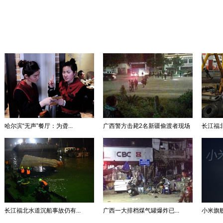
哈尔滨“无声”餐厅：为聋...
广西警方击毙2名新疆偷渡者现场
长江福北
长江福北水道沉船事故仍有...
广西一大排档煤气罐爆炸已...
小米旗