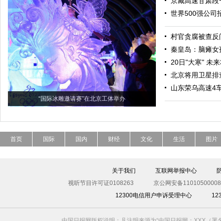
京藏高速甘肃段
世界500强公
村官贪腐被查反
秦皇岛：脑瘫女
20日"大寒" 
北京将用卫星排
山东荣乌高速4车
“国际冰雕邀请赛”在北京工体举办
首页
国际
国内
财经
文化
生活
图片
关于我们
互联网举报中心
视听节目许可证0108263
京公网安备11010500008
12300电信用户申诉受理中心
1
中国日报网版权说明：凡注明来源为“中国日报网：XXX（