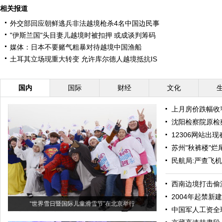
相关报道
外交部回应朝鲜逃兵非法越境枪杀4名中国边民事
"伊斯兰国"头目妻儿越境时被扣押 或成谈判筹码
媒体：日本不要赌气粗暴对待越境中国渔船
土耳其立场现重大转变 允许库尔德人越境抵抗IS
国内
国际
财经
文化
上月房价跌幅收
沈阳检察院原检
12306网站出现
苏州"秋裤楼"烂
民航局:严查飞
西南边境打击偷渡
2004年起禁新
“世界雪日暨国际儿童滑雪节”在北京举行
中国军人工资全