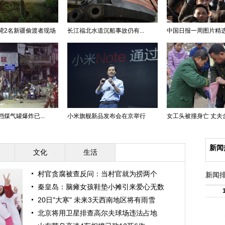
毙2名新疆偷渡者现场
长江福北水道沉船事故仍有...
中国日报一周图片精选：
煤气罐爆炸已...
小米旗舰新品发布会在京举行
女工头被撞身亡 丈夫含泪
新闻
文化
生活
村官贪腐被查反问：当村官就为捞两个
新闻
秦皇岛：脑瘫女孩鞋垫小摊引来爱心无数
20日"大寒" 未来3天西南地区将有雨雪
北京将用卫星排查高尔夫球场违法占地