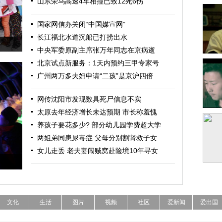
山东荣乌高速4车相撞已致12死6伤
国家网信办关闭“中国媒宣网”
长江福北水道沉船已打捞出水
行
中央军委原副主席张万年同志在京病逝
北京试点新服务：1天内预约三甲专家号
广州两万多夫妇申请“二孩”是京沪四倍
网传沈阳市发现数具死尸信息不实
太原去年经济增长未达预期 市长称羞愧
养孩子要花多少? 部分幼儿园学费超大学
两姐弟同患尿毒症 父母分别割肾救子女
女儿走丢 老夫妻闯贼窝赴险境10年寻女
文化
生活
图片
视频
社区
爱新闻
爱出国