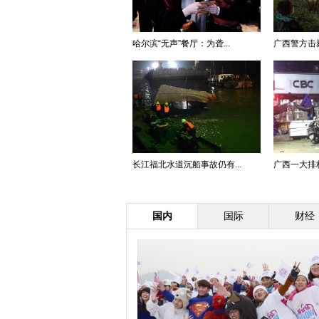
哈尔滨“无声”餐厅：为聋...
广西警方击
长江福北水道沉船事故仍有...
广西一大排档
国内
国际
财经