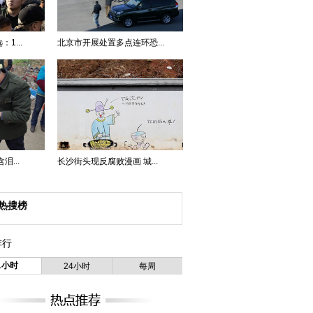
1...
北京市开展处置多点连环恐...
...
长沙街头现反腐败漫画 城...
热搜榜
排行
1小时
24小时
每周