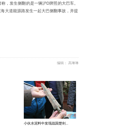
击者称，发生侧翻的是一辆沪D牌照的大巴车。
东海大道能源路发生一起大巴侧翻事故，并提
编辑： 高琳琳
小伙水泥料中发现战国楚剑...