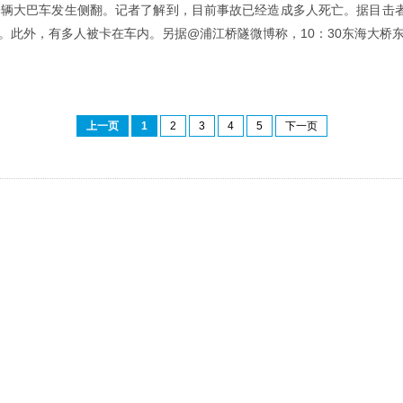
桥上一辆大巴车发生侧翻。记者了解到，目前事故已经造成多人死亡。据目
。此外，有多人被卡在车内。另据@浦江桥隧微博称，10：30东海大桥
上一页
1
2
3
4
5
下一页