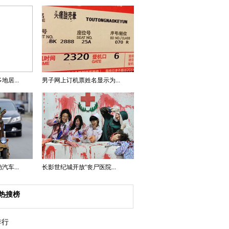
居...
男子网上订机票姓名显示为...
车...
长影世纪城开放“丧尸医院...
热搜榜
排行