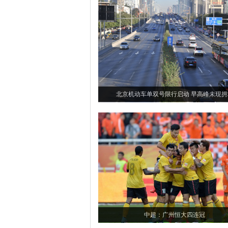
北京机动车单双号限行启动 早高峰未现拥
中超：广州恒大四连冠