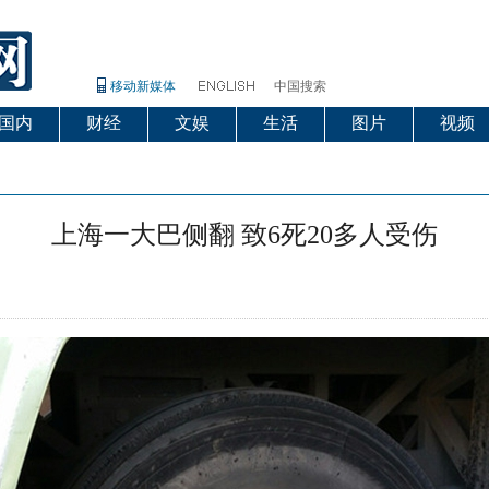
移动新媒体
中国搜索
国内
财经
文娱
生活
图片
视频
上海一大巴侧翻 致6死20多人受伤