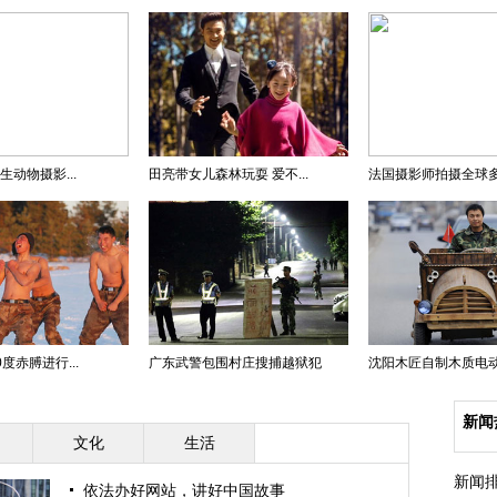
生动物摄影...
田亮带女儿森林玩耍 爱不...
法国摄影师拍摄全球多地
度赤膊进行...
广东武警包围村庄搜捕越狱犯
沈阳木匠自制木质电动汽
新闻
文化
生活
新闻
依法办好网站，讲好中国故事