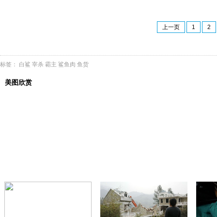
上一页
1
2
标签：
白鲨
宰杀
霸主
鲨鱼肉
鱼货
美图欣赏