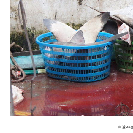
白鲨被宰杀