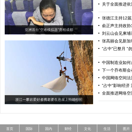
关于全面推进依
张德江主持12届
俞正声主持政协
亚洲首台“空难模拟器”亮相成都
刘云山会见柬埔
张高丽会见新加
"占中"已整月 "
中国制造业如何
下一个乔布斯会
中国网络空间法
"占中"影响经济
全面推进网络空
浙江一攀岩爱好者携老婆在悬崖上拍婚纱照
首页
国际
国内
财经
文化
生活
图片